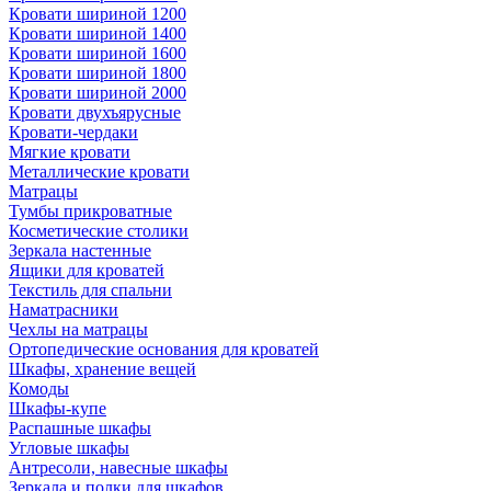
Кровати шириной 1200
Кровати шириной 1400
Кровати шириной 1600
Кровати шириной 1800
Кровати шириной 2000
Кровати двухъярусные
Кровати-чердаки
Мягкие кровати
Металлические кровати
Матрацы
Тумбы прикроватные
Косметические столики
Зеркала настенные
Ящики для кроватей
Текстиль для спальни
Наматрасники
Чехлы на матрацы
Ортопедические основания для кроватей
Шкафы, хранение вещей
Комоды
Шкафы-купе
Распашные шкафы
Угловые шкафы
Антресоли, навесные шкафы
Зеркала и полки для шкафов