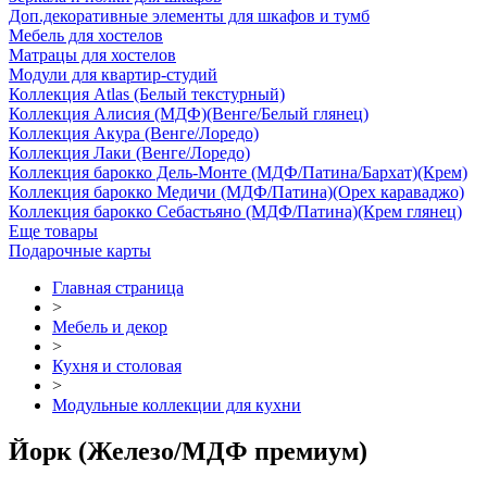
Доп.декоративные элементы для шкафов и тумб
Мебель для хостелов
Матрацы для хостелов
Модули для квартир-студий
Коллекция Atlas (Белый текстурный)
Коллекция Алисия (МДФ)(Венге/Белый глянец)
Коллекция Акура (Венге/Лоредо)
Коллекция Лаки (Венге/Лоредо)
Коллекция барокко Дель-Монте (МДФ/Патина/Бархат)(Крем)
Коллекция барокко Медичи (МДФ/Патина)(Орех караваджо)
Коллекция барокко Себастьяно (МДФ/Патина)(Крем глянец)
Еще товары
Подарочные карты
Главная страница
>
Мебель и декор
>
Кухня и столовая
>
Модульные коллекции для кухни
Йорк (Железо/МДФ премиум)