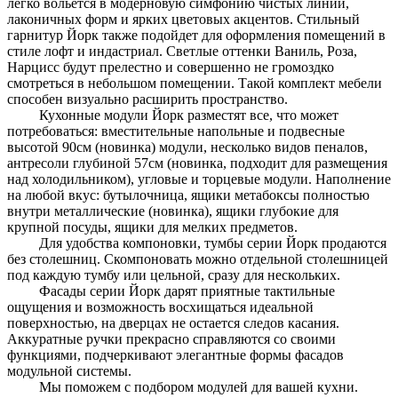
легко вольется в модерновую симфонию чистых линий,
лаконичных форм и ярких цветовых акцентов. Стильный
гарнитур Йорк также подойдет для оформления помещений в
стиле лофт и индастриал. Светлые оттенки Ваниль, Роза,
Нарцисс будут прелестно и совершенно не громоздко
смотреться в небольшом помещении. Такой комплект мебели
способен визуально расширить пространство.
Кухонные модули Йорк разместят все, что может
потребоваться: вместительные напольные и подвесные
высотой 90см (новинка) модули, несколько видов пеналов,
антресоли глубиной 57см (новинка, подходит для размещения
над холодильником), угловые и торцевые модули. Наполнение
на любой вкус: бутылочница, ящики метабоксы полностью
внутри металлические (новинка), ящики глубокие для
крупной посуды, ящики для мелких предметов.
Для удобства компоновки, тумбы серии Йорк продаются
без столешниц. Скомпоновать можно отдельной столешницей
под каждую тумбу или цельной, сразу для нескольких.
Фасады серии Йорк дарят приятные тактильные
ощущения и возможность восхищаться идеальной
поверхностью, на дверцах не остается следов касания.
Аккуратные ручки прекрасно справляются со своими
функциями, подчеркивают элегантные формы фасадов
модульной системы.
Мы поможем с подбором модулей для вашей кухни.