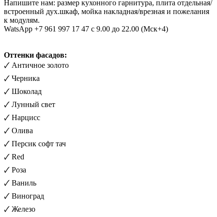
Напишите нам: размер кухонного гарнитура, плита отдельная/
встроенный дух.шкаф, мойка накладная/врезная и пожелания
к модулям.
WatsApp +7 961 997 17 47 с 9.00 до 22.00 (Мск+4)
Оттенки фасадов:
🗸 Античное золото
🗸 Черника
🗸 Шоколад
🗸 Лунный свет
🗸 Нарцисс
🗸 Олива
🗸 Персик софт тач
🗸 Red
🗸 Роза
🗸 Ваниль
🗸 Виноград
🗸 Железо