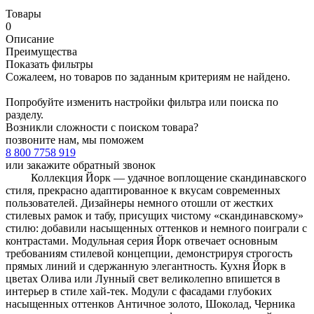
Товары
0
Описание
Преимущества
Показать фильтры
Сожалеем, но товаров по заданным критериям не найдено.
Попробуйте изменить настройки фильтра или поиска по
разделу.
Возникли сложности с поиском товара?
позвоните нам, мы поможем
8 800 7758 919
или
закажите обратный звонок
Коллекция Йорк — удачное воплощение скандинавского
стиля, прекрасно адаптированное к вкусам современных
пользователей. Дизайнеры немного отошли от жестких
стилевых рамок и табу, присущих чистому «скандинавскому»
стилю: добавили насыщенных оттенков и немного поиграли с
контрастами. Модульная серия Йорк отвечает основным
требованиям стилевой концепции, демонстрируя строгость
прямых линий и сдержанную элегантность. Кухня Йорк в
цветах Олива или Лунный свет великолепно впишется в
интерьер в стиле хай-тек. Модули с фасадами глубоких
насыщенных оттенков Античное золото, Шоколад, Черника