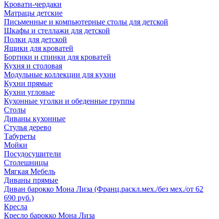
Кровати-чердаки
Матрацы детские
Письменные и компьютерные столы для детской
Шкафы и стеллажи для детской
Полки для детской
Ящики для кроватей
Бортики и спинки для кроватей
Кухня и столовая
Модульные коллекции для кухни
Кухни прямые
Кухни угловые
Кухонные уголки и обеденные группы
Столы
Диваны кухонные
Стулья дерево
Табуреты
Мойки
Посудосушители
Столешницы
Мягкая Мебель
Диваны прямые
Диван барокко Мона Лиза (Франц.раскл.мех./без мех./от 62
690 руб.)
Кресла
Кресло барокко Мона Лиза