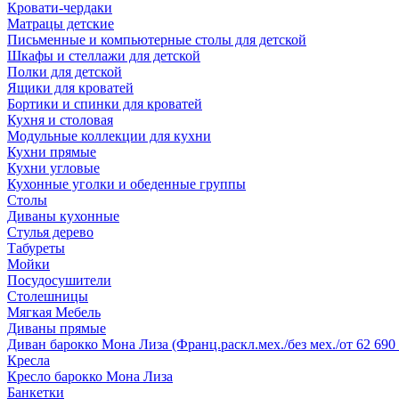
Кровати-чердаки
Матрацы детские
Письменные и компьютерные столы для детской
Шкафы и стеллажи для детской
Полки для детской
Ящики для кроватей
Бортики и спинки для кроватей
Кухня и столовая
Модульные коллекции для кухни
Кухни прямые
Кухни угловые
Кухонные уголки и обеденные группы
Столы
Диваны кухонные
Стулья дерево
Табуреты
Мойки
Посудосушители
Столешницы
Мягкая Мебель
Диваны прямые
Диван барокко Мона Лиза (Франц.раскл.мех./без мех./от 62 690 
Кресла
Кресло барокко Мона Лиза
Банкетки