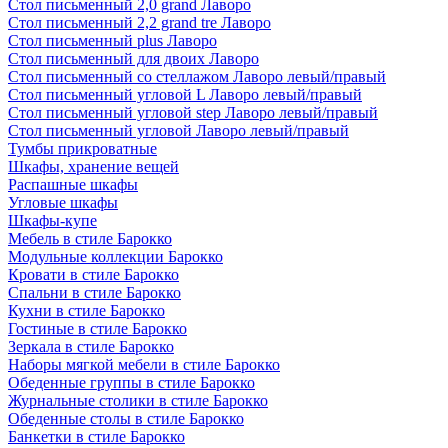
Стол письменный 2,0 grand Лаворо
Стол письменный 2,2 grand tre Лаворо
Стол письменный plus Лаворо
Стол письменный для двоих Лаворо
Стол письменный со стеллажом Лаворо левый/правый
Стол письменный угловой L Лаворо левый/правый
Стол письменный угловой step Лаворо левый/правый
Стол письменный угловой Лаворо левый/правый
Тумбы прикроватные
Шкафы, хранение вещей
Распашные шкафы
Угловые шкафы
Шкафы-купе
Мебель в стиле Барокко
Модульные коллекции Барокко
Кровати в стиле Барокко
Спальни в стиле Барокко
Кухни в стиле Барокко
Гостиные в стиле Барокко
Зеркала в стиле Барокко
Наборы мягкой мебели в стиле Барокко
Обеденные группы в стиле Барокко
Журнальные столики в стиле Барокко
Обеденные столы в стиле Барокко
Банкетки в стиле Барокко