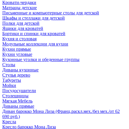
Кровати-чердаки
Матрацы детские
Письменные и компьютерные столы для детской
Шкафы и стеллажи для детской
Полки для детской
Ящики для кроватей
Бортики и спинки для кроватей
Кухня и столовая
Модульные коллекции для кухни
Кухни прямые
Кухни угловые
Кухонные уголки и обеденные группы
Столы
Диваны кухонные
Стулья дерево
Табуреты
Мойки
Посудосушители
Столешницы
Мягкая Мебель
Диваны прямые
Диван барокко Мона Лиза (Франц.раскл.мех./без мех./от 62
690 руб.)
Кресла
Кресло барокко Мона Лиза