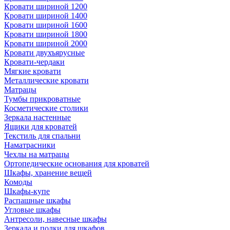
Кровати шириной 1200
Кровати шириной 1400
Кровати шириной 1600
Кровати шириной 1800
Кровати шириной 2000
Кровати двухъярусные
Кровати-чердаки
Мягкие кровати
Металлические кровати
Матрацы
Тумбы прикроватные
Косметические столики
Зеркала настенные
Ящики для кроватей
Текстиль для спальни
Наматрасники
Чехлы на матрацы
Ортопедические основания для кроватей
Шкафы, хранение вещей
Комоды
Шкафы-купе
Распашные шкафы
Угловые шкафы
Антресоли, навесные шкафы
Зеркала и полки для шкафов