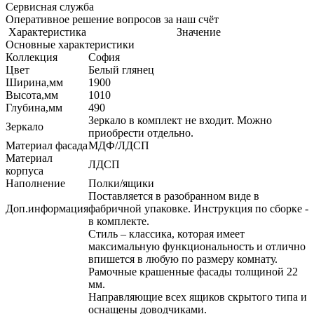
Сервисная служба
Оперативное решение вопросов за наш счёт
Характеристика
Значение
Основные характеристики
Коллекция
София
Цвет
Белый глянец
Ширина,мм
1900
Высота,мм
1010
Глубина,мм
490
Зеркало в комплект не входит. Можно
Зеркало
приобрести отдельно.
Материал фасада
МДФ/ЛДСП
Материал
ЛДСП
корпуса
Наполнение
Полки/ящики
Поставляется в разобранном виде в
Доп.информация
фабричной упаковке. Инструкция по сборке -
в комплекте.
Стиль – классика, которая имеет
максимальную функциональность и отлично
впишется в любую по размеру комнату.
Рамочные крашенные фасады толщиной 22
мм.
Направляющие всех ящиков скрытого типа и
оснащены доводчиками.