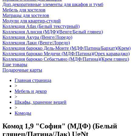
Доп.декоративные элементы для шкафов и тумб
Мебель для хостелов
Матрацы для хостелов
Модули для квартир-студий
Коллекция Atlas (Белый текстурный)
Коллекция Алисия (МДФ)(Венге/Белый глянец)
Коллекция Акура (Венге/Лоредо)
Коллекция Лаки (Венге/Лоредо)
Коллекция барокко Дель-Монте (МДФ/Патина/Бархат)(Крем)
Коллекция барокко Медичи (МДФ/Патина)(Орех караваджо)
Коллекция барокко Себастьяно (МДФ/Патина)(Крем глянец)
Еще товары
Подарочные карты
Главная страница
>
Мебель и декор
>
Шкафы, хранение вещей
>
Комоды
Комод 1,9 "София" (МДФ) (Белый
глянец/Патина/Лак) UgNt