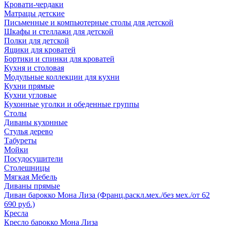
Кровати-чердаки
Матрацы детские
Письменные и компьютерные столы для детской
Шкафы и стеллажи для детской
Полки для детской
Ящики для кроватей
Бортики и спинки для кроватей
Кухня и столовая
Модульные коллекции для кухни
Кухни прямые
Кухни угловые
Кухонные уголки и обеденные группы
Столы
Диваны кухонные
Стулья дерево
Табуреты
Мойки
Посудосушители
Столешницы
Мягкая Мебель
Диваны прямые
Диван барокко Мона Лиза (Франц.раскл.мех./без мех./от 62
690 руб.)
Кресла
Кресло барокко Мона Лиза