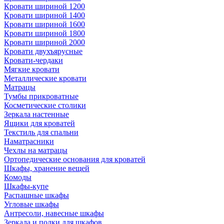
Кровати шириной 1200
Кровати шириной 1400
Кровати шириной 1600
Кровати шириной 1800
Кровати шириной 2000
Кровати двухъярусные
Кровати-чердаки
Мягкие кровати
Металлические кровати
Матрацы
Тумбы прикроватные
Косметические столики
Зеркала настенные
Ящики для кроватей
Текстиль для спальни
Наматрасники
Чехлы на матрацы
Ортопедические основания для кроватей
Шкафы, хранение вещей
Комоды
Шкафы-купе
Распашные шкафы
Угловые шкафы
Антресоли, навесные шкафы
Зеркала и полки для шкафов