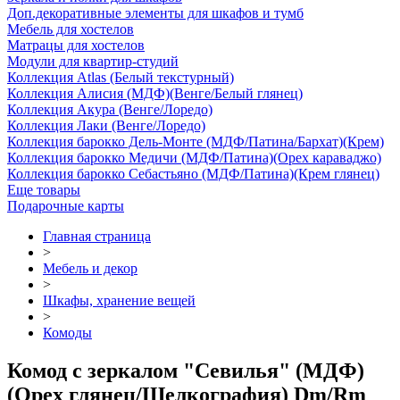
Доп.декоративные элементы для шкафов и тумб
Мебель для хостелов
Матрацы для хостелов
Модули для квартир-студий
Коллекция Atlas (Белый текстурный)
Коллекция Алисия (МДФ)(Венге/Белый глянец)
Коллекция Акура (Венге/Лоредо)
Коллекция Лаки (Венге/Лоредо)
Коллекция барокко Дель-Монте (МДФ/Патина/Бархат)(Крем)
Коллекция барокко Медичи (МДФ/Патина)(Орех караваджо)
Коллекция барокко Себастьяно (МДФ/Патина)(Крем глянец)
Еще товары
Подарочные карты
Главная страница
>
Мебель и декор
>
Шкафы, хранение вещей
>
Комоды
Комод с зеркалом "Севилья" (МДФ)
(Орех глянец/Шелкография) Dm/Rm