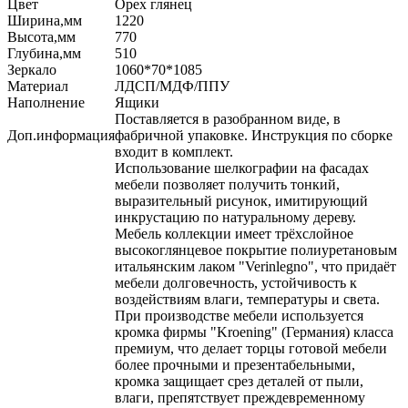
Цвет
Орех глянец
Ширина,мм
1220
Высота,мм
770
Глубина,мм
510
Зеркало
1060*70*1085
Материал
ЛДСП/МДФ/ППУ
Наполнение
Ящики
Поставляется в разобранном виде, в
Доп.информация
фабричной упаковке. Инструкция по сборке
входит в комплект.
Использование шелкографии на фасадах
мебели позволяет получить тонкий,
выразительный рисунок, имитирующий
инкрустацию по натуральному дереву.
Мебель коллекции имеет трёхслойное
высокоглянцевое покрытие полиуретановым
итальянским лаком "Verinlegno", что придаёт
мебели долговечность, устойчивость к
воздействиям влаги, температуры и света.
При производстве мебели используется
кромка фирмы "Kroening" (Германия) класса
премиум, что делает торцы готовой мебели
более прочными и презентабельными,
кромка защищает срез деталей от пыли,
влаги, препятствует преждевременному