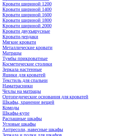
Кровати шириной 1200
Кровати шириной 1400
Кровати шириной 1600
Кровати шириной 1800
Кровати шириной 2000
Кровати двухъярусные
Кровати-чердаки
Мягкие кровати
Металлические кровати
Матрацы
Тумбы прикроватные
Косметические столики
Зеркала настенные
Ящики для кроватей
Текстиль для спальни
Наматрасники
Чехлы на матрацы
Ортопедические основания для кроватей
Шкафы, хранение вещей
Комоды
Шкафы-купе
Распашные шкафы
Угловые шкафы
Антресоли, навесные шкафы
Зеркала и полки для шкафов