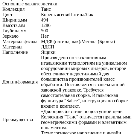
Основные характеристики
Коллекция
Таис
Цвет
Корень ясеня/Патина/Лак
Ширина,мм
494
Высота,мм
1286
Глубина,мм
500
Зеркало
Нет
Материал фасада
МДФ (патина, лак)/Металл (Бронза)
Материал
ЛДСП
Наполнение
Ящики
Произведено по эксклюзивным
итальянским технологиям на уникальном
оборудовании мировых лидеров, которое
обеспечивает недостижимый для
большинства производителей класс
Доп.информация
обработки. Поставляется в запечатанной
заводской упаковке. Требуется
самостоятельная сборка. Итальянская
фурнитура "Salice", инструкция по сборке
входит в комплект.
«Дворцовый» стиль по доступной цене.
Коллекция "Таис" отличается правильными
Преимущества
геометрическими формами и элегантным
орнаментом.
Технологическое наполнение и дизайн