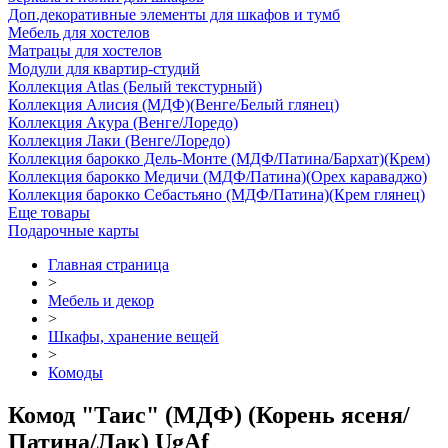
Доп.декоративные элементы для шкафов и тумб
Мебель для хостелов
Матрацы для хостелов
Модули для квартир-студий
Коллекция Atlas (Белый текстурный)
Коллекция Алисия (МДФ)(Венге/Белый глянец)
Коллекция Акура (Венге/Лоредо)
Коллекция Лаки (Венге/Лоредо)
Коллекция барокко Дель-Монте (МДФ/Патина/Бархат)(Крем)
Коллекция барокко Медичи (МДФ/Патина)(Орех караваджо)
Коллекция барокко Себастьяно (МДФ/Патина)(Крем глянец)
Еще товары
Подарочные карты
Главная страница
>
Мебель и декор
>
Шкафы, хранение вещей
>
Комоды
Комод "Таис" (МДФ) (Корень ясеня/
Патина/Лак) UgAf