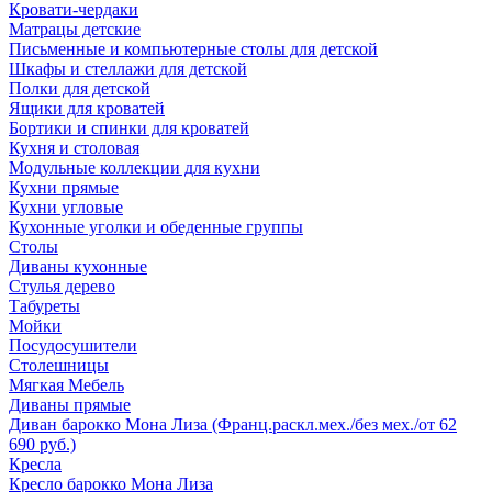
Кровати-чердаки
Матрацы детские
Письменные и компьютерные столы для детской
Шкафы и стеллажи для детской
Полки для детской
Ящики для кроватей
Бортики и спинки для кроватей
Кухня и столовая
Модульные коллекции для кухни
Кухни прямые
Кухни угловые
Кухонные уголки и обеденные группы
Столы
Диваны кухонные
Стулья дерево
Табуреты
Мойки
Посудосушители
Столешницы
Мягкая Мебель
Диваны прямые
Диван барокко Мона Лиза (Франц.раскл.мех./без мех./от 62
690 руб.)
Кресла
Кресло барокко Мона Лиза