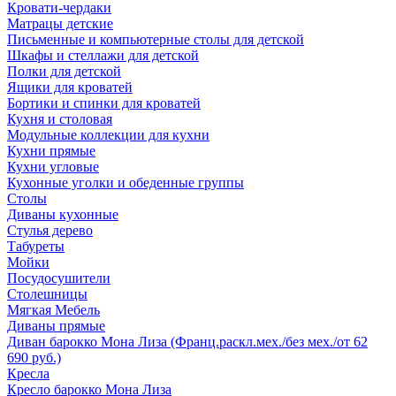
Кровати-чердаки
Матрацы детские
Письменные и компьютерные столы для детской
Шкафы и стеллажи для детской
Полки для детской
Ящики для кроватей
Бортики и спинки для кроватей
Кухня и столовая
Модульные коллекции для кухни
Кухни прямые
Кухни угловые
Кухонные уголки и обеденные группы
Столы
Диваны кухонные
Стулья дерево
Табуреты
Мойки
Посудосушители
Столешницы
Мягкая Мебель
Диваны прямые
Диван барокко Мона Лиза (Франц.раскл.мех./без мех./от 62
690 руб.)
Кресла
Кресло барокко Мона Лиза