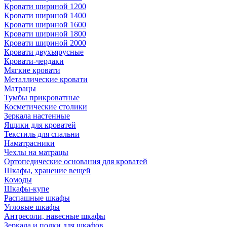
Кровати шириной 1200
Кровати шириной 1400
Кровати шириной 1600
Кровати шириной 1800
Кровати шириной 2000
Кровати двухъярусные
Кровати-чердаки
Мягкие кровати
Металлические кровати
Матрацы
Тумбы прикроватные
Косметические столики
Зеркала настенные
Ящики для кроватей
Текстиль для спальни
Наматрасники
Чехлы на матрацы
Ортопедические основания для кроватей
Шкафы, хранение вещей
Комоды
Шкафы-купе
Распашные шкафы
Угловые шкафы
Антресоли, навесные шкафы
Зеркала и полки для шкафов