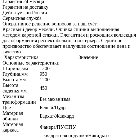
Гарантия 24 месяца
Гарантия на доставку
Действует по России
Сервисная служба
Оперативное решение вопросов за наш счёт
Красивый декор мебели. Обивка спинки выполненная
методом каретной стяжки. Элегантная и роскошная коллекция
для оформления респектабельного интерьера. Серийное
производство обеспечивает наилучшее соотношение цена и
качество.
Характеристика
Значение
Основные характеристики
Ширина,мм
1200
Глубина,мм
950
Высота,мм
1200
Высота
450
сиденья,мм
Механизм
Без механизма
трансформации
Цвет
Белый/Пудра
Материал
Бархат/Жаккард
обивки
Материал
Фанера/ПУ/ППУ
каркаса
1 квадратная подушка/Накидки с