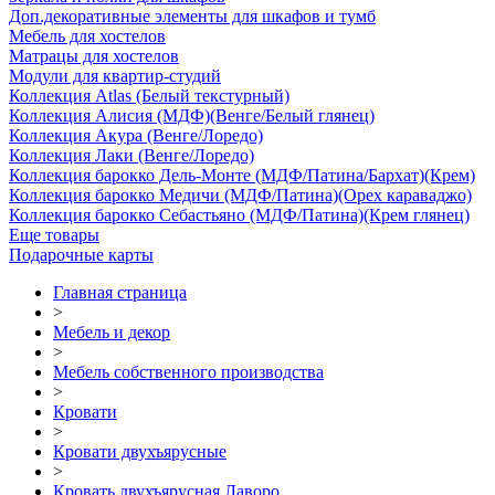
Доп.декоративные элементы для шкафов и тумб
Мебель для хостелов
Матрацы для хостелов
Модули для квартир-студий
Коллекция Atlas (Белый текстурный)
Коллекция Алисия (МДФ)(Венге/Белый глянец)
Коллекция Акура (Венге/Лоредо)
Коллекция Лаки (Венге/Лоредо)
Коллекция барокко Дель-Монте (МДФ/Патина/Бархат)(Крем)
Коллекция барокко Медичи (МДФ/Патина)(Орех караваджо)
Коллекция барокко Себастьяно (МДФ/Патина)(Крем глянец)
Еще товары
Подарочные карты
Главная страница
>
Мебель и декор
>
Мебель собственного производства
>
Кровати
>
Кровати двухъярусные
>
Кровать двухъярусная Лаворо