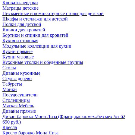
Кровати-чердаки
Матрацы детские
Письменные и компьютерные столы для детской
Шкафы и стеллажи для детской
Полки для детской
Ящики для кроватей
Бортики и спинки для кроватей
Кухня и столовая
Модульные коллекции для кухни
Кухни прямые
Кухни угловые
Кухонные уголки и обеденные группы
Столы
Диваны кухонные
Стулья дерево
Табуреты
Мойки
Посудосушители
Столешницы
Мягкая Мебель
Диваны прямые
Диван барокко Мона Лиза (Франц.раскл.мех./без мех./от 62
690 руб.)
Кресла
Кресло барокко Мона Лиза