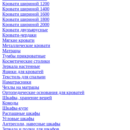
Кровати шириной 1200
Кровати шириной 1400
Кровати шириной 1600
Кровати шириной 1800
Кровати шириной 2000
Кровати двухъярусные
Кровати-чердаки
Мягкие кровати
Металлические кровати
Матрацы
Тумбы прикроватные
Косметические столики
Зеркала настенные
Ящики для кроватей
Текстиль для спальни
Наматрасники
Чехлы на матрацы
Ортопедические основания для кроватей
Шкафы, хранение вещей
Комоды
Шкафы-купе
Распашные шкафы
Угловые шкафы
Антресоли, навесные шкафы
Зеркала и полки для шкафов