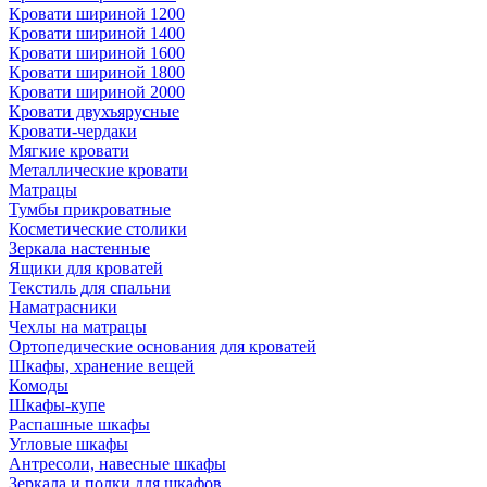
Кровати шириной 1200
Кровати шириной 1400
Кровати шириной 1600
Кровати шириной 1800
Кровати шириной 2000
Кровати двухъярусные
Кровати-чердаки
Мягкие кровати
Металлические кровати
Матрацы
Тумбы прикроватные
Косметические столики
Зеркала настенные
Ящики для кроватей
Текстиль для спальни
Наматрасники
Чехлы на матрацы
Ортопедические основания для кроватей
Шкафы, хранение вещей
Комоды
Шкафы-купе
Распашные шкафы
Угловые шкафы
Антресоли, навесные шкафы
Зеркала и полки для шкафов