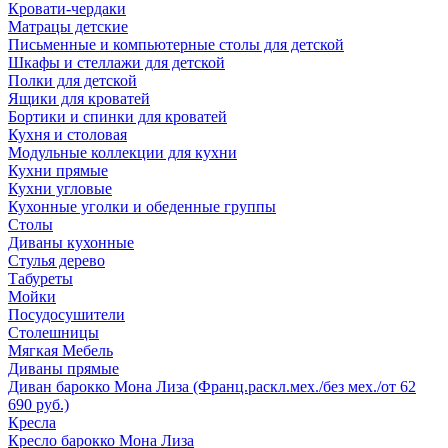
Кровати-чердаки
Матрацы детские
Письменные и компьютерные столы для детской
Шкафы и стеллажи для детской
Полки для детской
Ящики для кроватей
Бортики и спинки для кроватей
Кухня и столовая
Модульные коллекции для кухни
Кухни прямые
Кухни угловые
Кухонные уголки и обеденные группы
Столы
Диваны кухонные
Стулья дерево
Табуреты
Мойки
Посудосушители
Столешницы
Мягкая Мебель
Диваны прямые
Диван барокко Мона Лиза (Франц.раскл.мех./без мех./от 62
690 руб.)
Кресла
Кресло барокко Мона Лиза