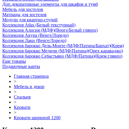
Доп.декоративные элементы для шкафов и тумб
Мебель для хостелов
Матрацы для хостелов
Модули для квартир-студий
Коллекция Atlas (Белый текстурный)
Коллекция Алисия (МДФ)(Венге/Белый глянец)
Коллекция Акура (Венге/Лоредо)
Коллекция Лаки (Венге/Лоредо)
Коллекция барокко Дель-Монте (МДФ/Патина/Бархат)(Крем)
Коллекция барокко Медичи (МДФ/Патина)(Орех караваджо)
Коллекция барокко Себастьяно (МДФ/Патина)(Крем глянец)
Еще товары
Подарочные карты
Главная страница
>
Мебель и декор
>
Спальня
>
Кровати
>
Кровати шириной 1200