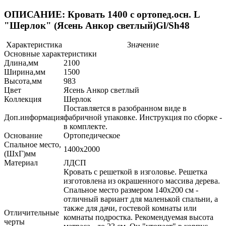
ОПИСАНИЕ: Кровать 1400 с ортопед.осн. L
"Шерлок" (Ясень Анкор светлый)Gl/Sh48
Характеристика
Значение
Основные характеристики
Длина,мм
2100
Ширина,мм
1500
Высота,мм
983
Цвет
Ясень Анкор светлый
Коллекция
Шерлок
Поставляется в разобранном виде в
Доп.информация
фабричной упаковке. Инструкция по сборке -
в комплекте.
Основание
Ортопедическое
Спальное место,
1400х2000
(ШхГ)мм
Материал
ЛДСП
Кровать с решеткой в изголовье. Решетка
изготовлена из окрашенного массива дерева.
Спальное место размером 140х200 см -
отличный вариант для маленькой спальни, а
также для дачи, гостевой комнаты или
Отличительные
комнаты подростка. Рекомендуемая высота
черты