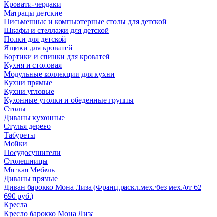
Кровати-чердаки
Матрацы детские
Письменные и компьютерные столы для детской
Шкафы и стеллажи для детской
Полки для детской
Ящики для кроватей
Бортики и спинки для кроватей
Кухня и столовая
Модульные коллекции для кухни
Кухни прямые
Кухни угловые
Кухонные уголки и обеденные группы
Столы
Диваны кухонные
Стулья дерево
Табуреты
Мойки
Посудосушители
Столешницы
Мягкая Мебель
Диваны прямые
Диван барокко Мона Лиза (Франц.раскл.мех./без мех./от 62
690 руб.)
Кресла
Кресло барокко Мона Лиза