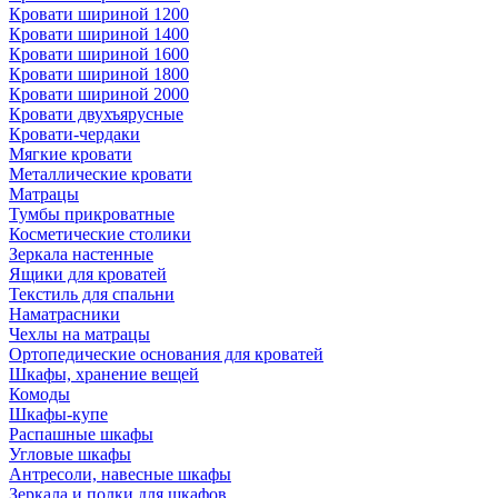
Кровати шириной 1200
Кровати шириной 1400
Кровати шириной 1600
Кровати шириной 1800
Кровати шириной 2000
Кровати двухъярусные
Кровати-чердаки
Мягкие кровати
Металлические кровати
Матрацы
Тумбы прикроватные
Косметические столики
Зеркала настенные
Ящики для кроватей
Текстиль для спальни
Наматрасники
Чехлы на матрацы
Ортопедические основания для кроватей
Шкафы, хранение вещей
Комоды
Шкафы-купе
Распашные шкафы
Угловые шкафы
Антресоли, навесные шкафы
Зеркала и полки для шкафов