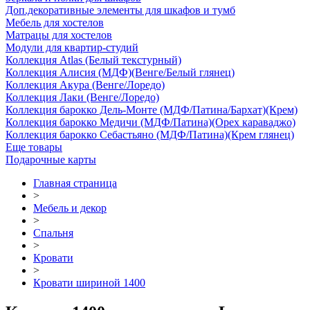
Доп.декоративные элементы для шкафов и тумб
Мебель для хостелов
Матрацы для хостелов
Модули для квартир-студий
Коллекция Atlas (Белый текстурный)
Коллекция Алисия (МДФ)(Венге/Белый глянец)
Коллекция Акура (Венге/Лоредо)
Коллекция Лаки (Венге/Лоредо)
Коллекция барокко Дель-Монте (МДФ/Патина/Бархат)(Крем)
Коллекция барокко Медичи (МДФ/Патина)(Орех караваджо)
Коллекция барокко Себастьяно (МДФ/Патина)(Крем глянец)
Еще товары
Подарочные карты
Главная страница
>
Мебель и декор
>
Спальня
>
Кровати
>
Кровати шириной 1400