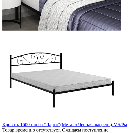
Кровать 1600 rumba "Ларго"(Металл Черная шагрень)-MS/Рм
Товар временно отсутствует. Ожидаем поступление.