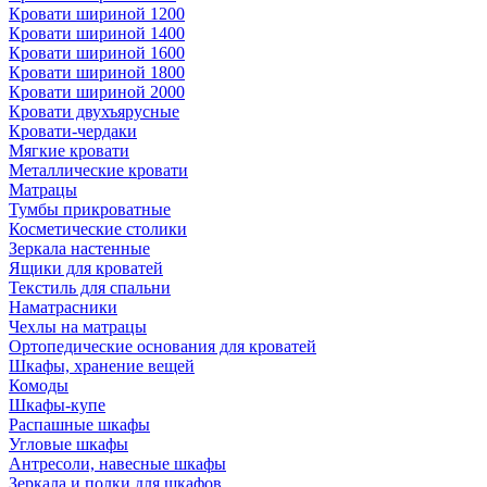
Кровати шириной 1200
Кровати шириной 1400
Кровати шириной 1600
Кровати шириной 1800
Кровати шириной 2000
Кровати двухъярусные
Кровати-чердаки
Мягкие кровати
Металлические кровати
Матрацы
Тумбы прикроватные
Косметические столики
Зеркала настенные
Ящики для кроватей
Текстиль для спальни
Наматрасники
Чехлы на матрацы
Ортопедические основания для кроватей
Шкафы, хранение вещей
Комоды
Шкафы-купе
Распашные шкафы
Угловые шкафы
Антресоли, навесные шкафы
Зеркала и полки для шкафов