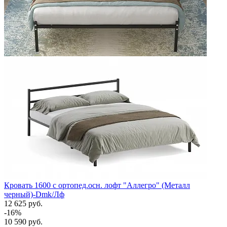
Кровать 1600 с ортопед.осн. лофт "Аллегро" (Металл
черный)-Dmk/Лф
12 625 руб.
-16%
10 590 руб.