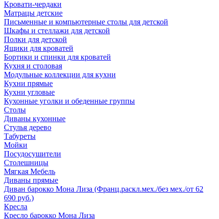
Кровати-чердаки
Матрацы детские
Письменные и компьютерные столы для детской
Шкафы и стеллажи для детской
Полки для детской
Ящики для кроватей
Бортики и спинки для кроватей
Кухня и столовая
Модульные коллекции для кухни
Кухни прямые
Кухни угловые
Кухонные уголки и обеденные группы
Столы
Диваны кухонные
Стулья дерево
Табуреты
Мойки
Посудосушители
Столешницы
Мягкая Мебель
Диваны прямые
Диван барокко Мона Лиза (Франц.раскл.мех./без мех./от 62
690 руб.)
Кресла
Кресло барокко Мона Лиза