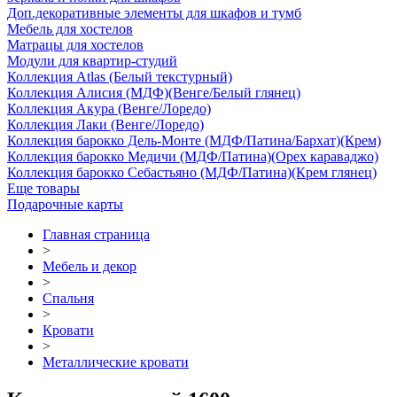
Доп.декоративные элементы для шкафов и тумб
Мебель для хостелов
Матрацы для хостелов
Модули для квартир-студий
Коллекция Atlas (Белый текстурный)
Коллекция Алисия (МДФ)(Венге/Белый глянец)
Коллекция Акура (Венге/Лоредо)
Коллекция Лаки (Венге/Лоредо)
Коллекция барокко Дель-Монте (МДФ/Патина/Бархат)(Крем)
Коллекция барокко Медичи (МДФ/Патина)(Орех караваджо)
Коллекция барокко Себастьяно (МДФ/Патина)(Крем глянец)
Еще товары
Подарочные карты
Главная страница
>
Мебель и декор
>
Спальня
>
Кровати
>
Металлические кровати