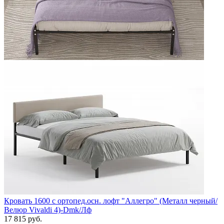
Кровать 1600 с ортопед.осн. лофт "Аллегро" (Металл черный/
Велюр Vivaldi 4)-Dmk/Лф
17 815 руб.