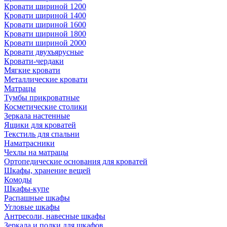
Кровати шириной 1200
Кровати шириной 1400
Кровати шириной 1600
Кровати шириной 1800
Кровати шириной 2000
Кровати двухъярусные
Кровати-чердаки
Мягкие кровати
Металлические кровати
Матрацы
Тумбы прикроватные
Косметические столики
Зеркала настенные
Ящики для кроватей
Текстиль для спальни
Наматрасники
Чехлы на матрацы
Ортопедические основания для кроватей
Шкафы, хранение вещей
Комоды
Шкафы-купе
Распашные шкафы
Угловые шкафы
Антресоли, навесные шкафы
Зеркала и полки для шкафов