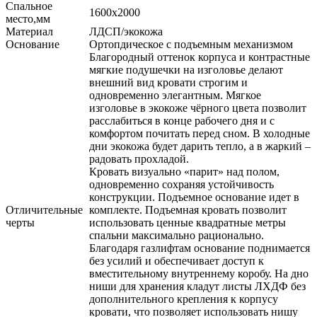
Спальное
1600х2000
место,мм
Материал
ЛДСП/экокожа
Основание
Ортопдическое с подъемным механизмом
Благородный оттенок корпуса и контрастные
мягкие подушечки на изголовье делают
внешний вид кровати строгим и
одновременно элегантным. Мягкое
изголовье в экокоже чёрного цвета позволит
расслабиться в конце рабочего дня и с
комфортом почитать перед сном. В холодные
дни экокожа будет дарить тепло, а в жаркий –
радовать прохладой.
Кровать визуально «парит» над полом,
одновременно сохраняя устойчивость
конструкции. Подъемное основание идет в
Отличительные
комплекте. Подъемная кровать позволит
черты
использовать ценные квадратные метры
спальни максимально рационально.
Благодаря газлифтам основание поднимается
без усилий и обеспечивает доступ к
вместительному внутреннему коробу. На дно
ниши для хранения кладут листы ЛХДФ без
дополнительного крепления к корпусу
кровати, что позволяет использовать нишу