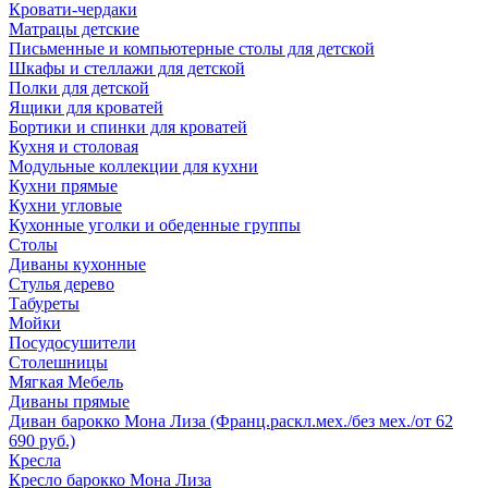
Кровати-чердаки
Матрацы детские
Письменные и компьютерные столы для детской
Шкафы и стеллажи для детской
Полки для детской
Ящики для кроватей
Бортики и спинки для кроватей
Кухня и столовая
Модульные коллекции для кухни
Кухни прямые
Кухни угловые
Кухонные уголки и обеденные группы
Столы
Диваны кухонные
Стулья дерево
Табуреты
Мойки
Посудосушители
Столешницы
Мягкая Мебель
Диваны прямые
Диван барокко Мона Лиза (Франц.раскл.мех./без мех./от 62
690 руб.)
Кресла
Кресло барокко Мона Лиза