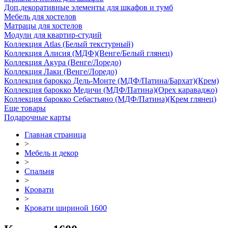
Доп.декоративные элементы для шкафов и тумб
Мебель для хостелов
Матрацы для хостелов
Модули для квартир-студий
Коллекция Atlas (Белый текстурный)
Коллекция Алисия (МДФ)(Венге/Белый глянец)
Коллекция Акура (Венге/Лоредо)
Коллекция Лаки (Венге/Лоредо)
Коллекция барокко Дель-Монте (МДФ/Патина/Бархат)(Крем)
Коллекция барокко Медичи (МДФ/Патина)(Орех караваджо)
Коллекция барокко Себастьяно (МДФ/Патина)(Крем глянец)
Еще товары
Подарочные карты
Главная страница
>
Мебель и декор
>
Спальня
>
Кровати
>
Кровати шириной 1600