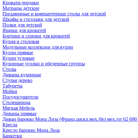
Кровати-чердаки
Матрацы детские
Письменные и компьютерные столы для детской
Шкафы и стеллажи для детской
Полки для детской
Ящики для кроватей
Бортики и спинки для кроватей
Кухня и столовая
Модульные коллекции для кухни
Кухни прямые
Кухни угловые
Кухонные уголки и обеденные группы
Столы
Диваны кухонные
Стулья дерево
Табуреты
Мойки
Посудосушители
Столешницы
Мягкая Мебель
Диваны прямые
Диван барокко Мона Лиза (Франц.раскл.мех./без мех./от 62 690 
Кресла
Кресло барокко Мона Лиза
Банкетки