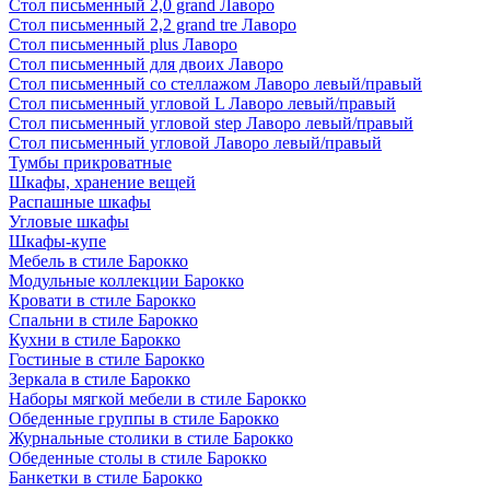
Стол письменный 2,0 grand Лаворо
Стол письменный 2,2 grand tre Лаворо
Стол письменный plus Лаворо
Стол письменный для двоих Лаворо
Стол письменный со стеллажом Лаворо левый/правый
Стол письменный угловой L Лаворо левый/правый
Стол письменный угловой step Лаворо левый/правый
Стол письменный угловой Лаворо левый/правый
Тумбы прикроватные
Шкафы, хранение вещей
Распашные шкафы
Угловые шкафы
Шкафы-купе
Мебель в стиле Барокко
Модульные коллекции Барокко
Кровати в стиле Барокко
Спальни в стиле Барокко
Кухни в стиле Барокко
Гостиные в стиле Барокко
Зеркала в стиле Барокко
Наборы мягкой мебели в стиле Барокко
Обеденные группы в стиле Барокко
Журнальные столики в стиле Барокко
Обеденные столы в стиле Барокко
Банкетки в стиле Барокко