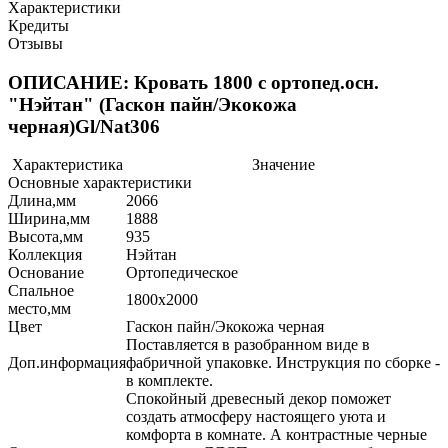
Характеристики
Кредиты
Отзывы
ОПИСАНИЕ: Кровать 1800 с ортопед.осн.
"Нэйтан" (Гаскон пайн/Экокожа
черная)Gl/Nat306
Характеристика
Значение
Основные характеристики
Длина,мм
2066
Ширина,мм
1888
Высота,мм
935
Коллекция
Нэйтан
Основание
Ортопедическое
Спальное
1800х2000
место,мм
Цвет
Гаскон пайн/Экокожа черная
Поставляется в разобранном виде в
Доп.информация
фабричной упаковке. Инструкция по сборке -
в комплекте.
Спокойный древесный декор поможет
создать атмосферу настоящего уюта и
комфорта в комнате. А контрастные черные