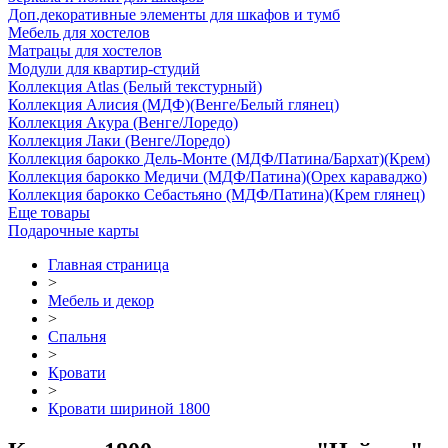
Доп.декоративные элементы для шкафов и тумб
Мебель для хостелов
Матрацы для хостелов
Модули для квартир-студий
Коллекция Atlas (Белый текстурный)
Коллекция Алисия (МДФ)(Венге/Белый глянец)
Коллекция Акура (Венге/Лоредо)
Коллекция Лаки (Венге/Лоредо)
Коллекция барокко Дель-Монте (МДФ/Патина/Бархат)(Крем)
Коллекция барокко Медичи (МДФ/Патина)(Орех караваджо)
Коллекция барокко Себастьяно (МДФ/Патина)(Крем глянец)
Еще товары
Подарочные карты
Главная страница
>
Мебель и декор
>
Спальня
>
Кровати
>
Кровати шириной 1800