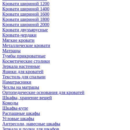
Кровати шириной 1200
Кровати шириной 1400
Кровати шириной 1600
Кровати шириной 1800
Кровати шириной 2000
Кровати двухъярусные
Кровати-чердаки
Мягкие кровати
Металлические кровати
Матрацы
Тумбы прикроватные
Косметические столики
Зеркала настенные
Ящики для кроватей
Текстиль для спальни
Наматрасники
Чехлы на матрацы
Ортопедические основания для кроватей
Шкафы, хранение вещей
Комоды
Шкафы-купе
Распашные шкафы
Угловые шкафы
Антресоли, навесные шкафы
Зеркала и полки для шкафов