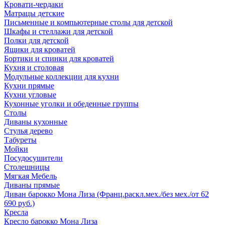
Кровати-чердаки
Матрацы детские
Письменные и компьютерные столы для детской
Шкафы и стеллажи для детской
Полки для детской
Ящики для кроватей
Бортики и спинки для кроватей
Кухня и столовая
Модульные коллекции для кухни
Кухни прямые
Кухни угловые
Кухонные уголки и обеденные группы
Столы
Диваны кухонные
Стулья дерево
Табуреты
Мойки
Посудосушители
Столешницы
Мягкая Мебель
Диваны прямые
Диван барокко Мона Лиза (Франц.раскл.мех./без мех./от 62
690 руб.)
Кресла
Кресло барокко Мона Лиза