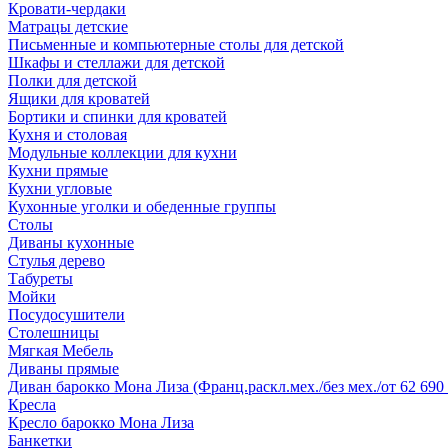
Кровати-чердаки
Матрацы детские
Письменные и компьютерные столы для детской
Шкафы и стеллажи для детской
Полки для детской
Ящики для кроватей
Бортики и спинки для кроватей
Кухня и столовая
Модульные коллекции для кухни
Кухни прямые
Кухни угловые
Кухонные уголки и обеденные группы
Столы
Диваны кухонные
Стулья дерево
Табуреты
Мойки
Посудосушители
Столешницы
Мягкая Мебель
Диваны прямые
Диван барокко Мона Лиза (Франц.раскл.мех./без мех./от 62 690 
Кресла
Кресло барокко Мона Лиза
Банкетки