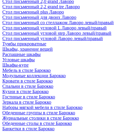
Стол письменный 2,0 grand Лаворо
Стол письменный 2,2 grand tre Лаворо
Стол письменный plus Лаворо
Стол письменный для двоих Лаворо
Стол письменный со стеллажом Лаворо левый/правый
Стол письменный угловой L Лаворо левый/правый
Стол письменный угловой step Лаворо левый/правый
Стол письменный угловой Лаворо левый/правый
Тумбы прикроватные
Шкафы, хранение вещей
Распашные шкафы
Угловые шкафы
Шкафы-купе
Мебель в стиле Барокко
Модульные коллекции Барокко
Кровати в стиле Барокко
Спальни в стиле Барокко
Кухни в стиле Барокко
Гостиные в стиле Барокко
Зеркала в стиле Барокко
Наборы мягкой мебели в стиле Барокко
Обеденные группы в стиле Барокко
Журнальные столики в стиле Барокко
Обеденные столы в стиле Барокко
Банкетки в стиле Барокко