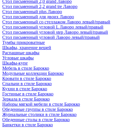
Стол письменный 2,0 grand Лаворо
Стол письменный 2,2 grand tre Лаворо
Стол письменный plus Лаворо
Стол письменный для двоих Лаворо
Стол письменный со стеллажом Лаворо левый/правый
Стол письменный угловой L Лаворо левый/правый
Стол письменный угловой step Лаворо левый/правый
Стол письменный угловой Лаворо левый/правый
Тумбы прикроватные
Шкафы, хранение вещей
Распашные шкафы
Угловые шкафы
Шкафы-купе
Мебель в стиле Барокко
Модульные коллекции Барокко
Кровати в стиле Барокко
Спальни в стиле Барокко
Кухни в стиле Барокко
Гостиные в стиле Барокко
Зеркала в стиле Барокко
Наборы мягкой мебели в стиле Барокко
Обеденные группы в стиле Барокко
Журнальные столики в стиле Барокко
Обеденные столы в стиле Барокко
Банкетки в стиле Барокко