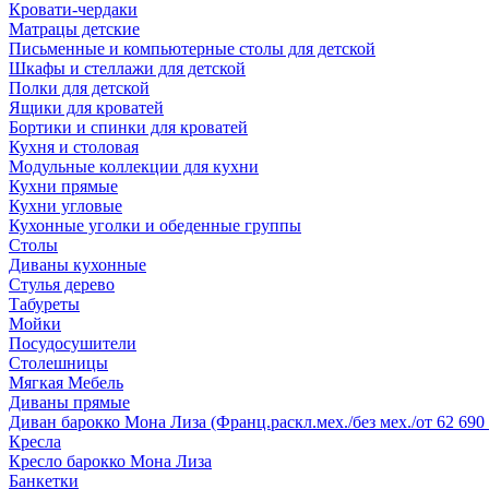
Кровати-чердаки
Матрацы детские
Письменные и компьютерные столы для детской
Шкафы и стеллажи для детской
Полки для детской
Ящики для кроватей
Бортики и спинки для кроватей
Кухня и столовая
Модульные коллекции для кухни
Кухни прямые
Кухни угловые
Кухонные уголки и обеденные группы
Столы
Диваны кухонные
Стулья дерево
Табуреты
Мойки
Посудосушители
Столешницы
Мягкая Мебель
Диваны прямые
Диван барокко Мона Лиза (Франц.раскл.мех./без мех./от 62 690 
Кресла
Кресло барокко Мона Лиза
Банкетки