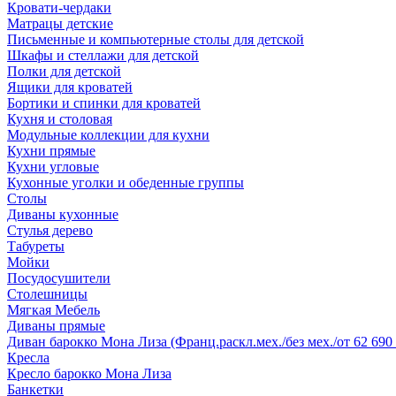
Кровати-чердаки
Матрацы детские
Письменные и компьютерные столы для детской
Шкафы и стеллажи для детской
Полки для детской
Ящики для кроватей
Бортики и спинки для кроватей
Кухня и столовая
Модульные коллекции для кухни
Кухни прямые
Кухни угловые
Кухонные уголки и обеденные группы
Столы
Диваны кухонные
Стулья дерево
Табуреты
Мойки
Посудосушители
Столешницы
Мягкая Мебель
Диваны прямые
Диван барокко Мона Лиза (Франц.раскл.мех./без мех./от 62 690 
Кресла
Кресло барокко Мона Лиза
Банкетки