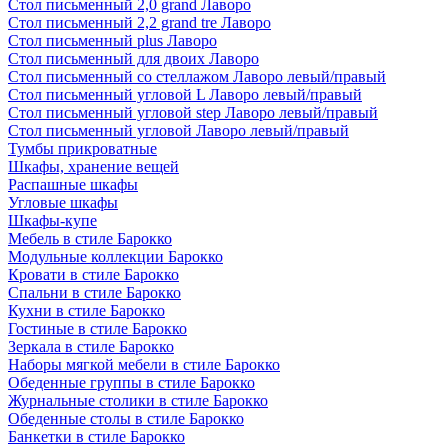
Стол письменный 2,0 grand Лаворо
Стол письменный 2,2 grand tre Лаворо
Стол письменный plus Лаворо
Стол письменный для двоих Лаворо
Стол письменный со стеллажом Лаворо левый/правый
Стол письменный угловой L Лаворо левый/правый
Стол письменный угловой step Лаворо левый/правый
Стол письменный угловой Лаворо левый/правый
Тумбы прикроватные
Шкафы, хранение вещей
Распашные шкафы
Угловые шкафы
Шкафы-купе
Мебель в стиле Барокко
Модульные коллекции Барокко
Кровати в стиле Барокко
Спальни в стиле Барокко
Кухни в стиле Барокко
Гостиные в стиле Барокко
Зеркала в стиле Барокко
Наборы мягкой мебели в стиле Барокко
Обеденные группы в стиле Барокко
Журнальные столики в стиле Барокко
Обеденные столы в стиле Барокко
Банкетки в стиле Барокко