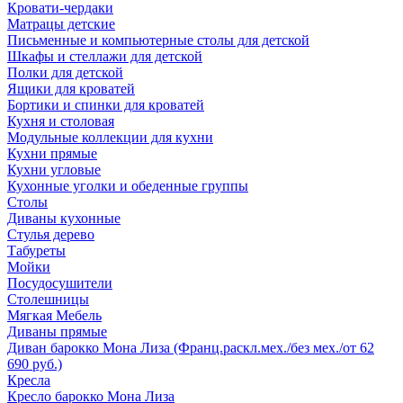
Кровати-чердаки
Матрацы детские
Письменные и компьютерные столы для детской
Шкафы и стеллажи для детской
Полки для детской
Ящики для кроватей
Бортики и спинки для кроватей
Кухня и столовая
Модульные коллекции для кухни
Кухни прямые
Кухни угловые
Кухонные уголки и обеденные группы
Столы
Диваны кухонные
Стулья дерево
Табуреты
Мойки
Посудосушители
Столешницы
Мягкая Мебель
Диваны прямые
Диван барокко Мона Лиза (Франц.раскл.мех./без мех./от 62
690 руб.)
Кресла
Кресло барокко Мона Лиза