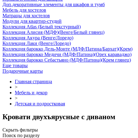
Доп.декоративные элементы для шкафов и тумб
Мебель для хостелов
Матрацы для хостелов
Модули для квартир-студий
Коллекция Atlas (Белый текстурный)
Коллекция Алисия (МДФ)(Венге/Белый глянец)
Коллекция Акура (Венге/Лоредо)
Коллекция Лаки (Венге/Лоредо)
Коллекция барокко Дель-Монте (МДФ/Патина/Бархат)(Крем)
Коллекция барокко Медичи (МДФ/Патина)(Орех караваджо)
Коллекция барокко Себастьяно (МДФ/Патина)(Крем глянец)
Еще товары
Подарочные карты
Главная страница
>
Мебель и декор
>
Детская и подростковая
Кровати двухъярусные с диваном
Скрыть фильтры
Поиск по разделу