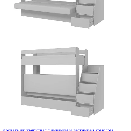
Кровать двухъярусная с диваном и лестницей-комодом