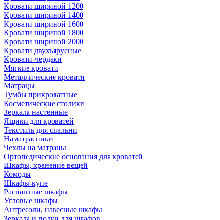
Кровати шириной 1200
Кровати шириной 1400
Кровати шириной 1600
Кровати шириной 1800
Кровати шириной 2000
Кровати двухъярусные
Кровати-чердаки
Мягкие кровати
Металлические кровати
Матрацы
Тумбы прикроватные
Косметические столики
Зеркала настенные
Ящики для кроватей
Текстиль для спальни
Наматрасники
Чехлы на матрацы
Ортопедические основания для кроватей
Шкафы, хранение вещей
Комоды
Шкафы-купе
Распашные шкафы
Угловые шкафы
Антресоли, навесные шкафы
Зеркала и полки для шкафов