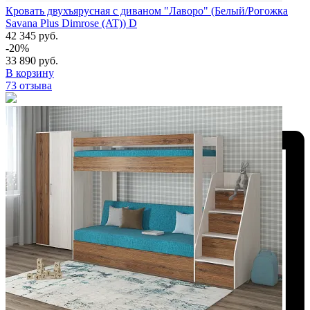
Кровать двухъярусная с диваном "Лаворо" (Белый/Рогожка
Savana Plus Dimrose (AT)) D
42 345 руб.
-20%
33 890 руб.
В корзину
73 отзыва