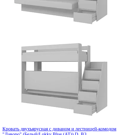
Кровать двухъярусная с диваном и лестницей-комодом
"Лаворо" (Белый/Lokky Blue (AT)) D_B3