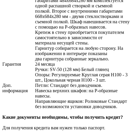
габаритами 484х684х280 мм комплектуется
одной распашной створкой и съемной
полкой. Второе с внутренними габаритами
668х684х280 мм - двумя стеклостворками и
съемной полкой. Шкаф навешивается на стену
с помощью на Р-образных навесов.
Крепеж в стену приобретается покупателем
самостоятельно в зависимости от
материала несущей стены.
Гарнитур собирается на любую сторону. На
изображении в интерьере показаны
два гарнитура собранные зеркально.
Гарантия
24 месяца
Ручки: SV-50 (128 мм) Белый глянец
Опоры: Регулируемые Круглая серая H100 - 3
шт., Цокольная черная Н100 - 3 шт.
Доп.
Петли: Стандарт без доводчиков.
информация
Навеска верхних шкафов: на Р-образные
навесы.
Направляющие ящиков: Роликовые Стандарт
без возможности установки доводчиков.
Какие документы необходимы, чтобы получить кредит?
Для получения кредита вам нужен только паспорт.