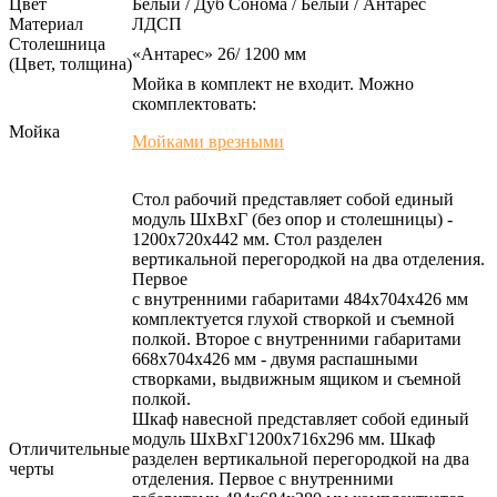
Цвет
Белый / Дуб Сонома / Белый / Антарес
Материал
ЛДСП
Столешница
«Антарес» 26/ 1200 мм
(Цвет, толщина)
Мойка в комплект не входит. Можно
скомплектовать:
Мойка
Мойками врезными
Стол рабочий представляет собой единый
модуль ШхВхГ (без опор и столешницы) -
1200х720х442 мм. Стол разделен
вертикальной перегородкой на два отделения.
Первое
с внутренними габаритами 484х704х426 мм
комплектуется глухой створкой и съемной
полкой. Второе с внутренними габаритами
668х704х426 мм - двумя распашными
створками, выдвижным ящиком и съемной
полкой.
Шкаф навесной представляет собой единый
модуль ШхВхГ1200х716х296 мм. Шкаф
Отличительные
разделен вертикальной перегородкой на два
черты
отделения. Первое с внутренними