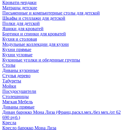
Кровати-чердаки
Матрацы детские
Письменные и компьютерные столы для детской
Шкафы и стеллажи для детской
Полки для детской
Ящики для кроватей
Бортики и спинки для кроватей
Кухня и столовая
Модульные коллекции для кухни
Кухни прямые
Кухни угловые
Кухонные уголки и обеденные группы
Столы
Диваны кухонные
Стулья дерево
Табуреты
Мойки
Посудосушители
Столешницы
Мягкая Мебель
Диваны прямые
Диван барокко Мона Лиза (Франц.раскл.мех./без мех./от 62
690 руб.)
Кресла
Кресло барокко Мона Лиза