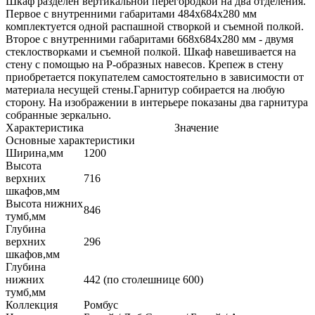
Шкаф разделен вертикальной перегородкой на два отделения.
Первое с внутренними габаритами 484х684х280 мм
комплектуется одной распашной створкой и съемной полкой.
Второе с внутренними габаритами 668х684х280 мм - двумя
стеклостворками и съемной полкой. Шкаф навешивается на
стену с помощью на Р-образных навесов. Крепеж в стену
приобретается покупателем самостоятельно в зависимости от
материала несущей стены.Гарнитур собирается на любую
сторону. На изображении в интерьере показаны два гарнитура
собранные зеркально.
Характеристика
Значение
Основные характеристики
Ширина,мм
1200
Высота
верхних
716
шкафов,мм
Высота нижних
846
тумб,мм
Глубина
верхних
296
шкафов,мм
Глубина
нижних
442 (по столешнице 600)
тумб,мм
Коллекция
Ромбус