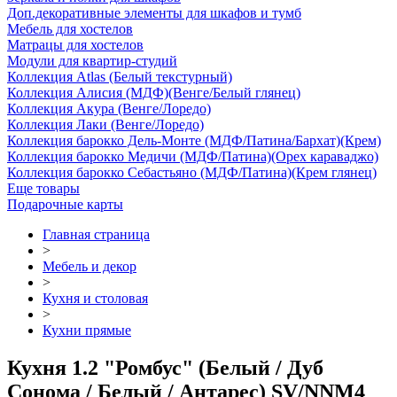
Доп.декоративные элементы для шкафов и тумб
Мебель для хостелов
Матрацы для хостелов
Модули для квартир-студий
Коллекция Atlas (Белый текстурный)
Коллекция Алисия (МДФ)(Венге/Белый глянец)
Коллекция Акура (Венге/Лоредо)
Коллекция Лаки (Венге/Лоредо)
Коллекция барокко Дель-Монте (МДФ/Патина/Бархат)(Крем)
Коллекция барокко Медичи (МДФ/Патина)(Орех караваджо)
Коллекция барокко Себастьяно (МДФ/Патина)(Крем глянец)
Еще товары
Подарочные карты
Главная страница
>
Мебель и декор
>
Кухня и столовая
>
Кухни прямые
Кухня 1.2 "Ромбус" (Белый / Дуб
Сонома / Белый / Антарес) SV/NNM4