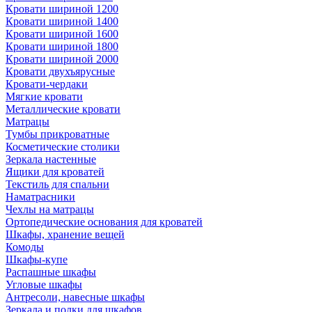
Кровати шириной 1200
Кровати шириной 1400
Кровати шириной 1600
Кровати шириной 1800
Кровати шириной 2000
Кровати двухъярусные
Кровати-чердаки
Мягкие кровати
Металлические кровати
Матрацы
Тумбы прикроватные
Косметические столики
Зеркала настенные
Ящики для кроватей
Текстиль для спальни
Наматрасники
Чехлы на матрацы
Ортопедические основания для кроватей
Шкафы, хранение вещей
Комоды
Шкафы-купе
Распашные шкафы
Угловые шкафы
Антресоли, навесные шкафы
Зеркала и полки для шкафов