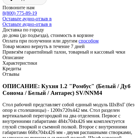
Позвоните нам
8(800) 775-89-19
Оставьте аудио-отзыв в
Оставьте аудио-отзыв в
Доставка по городу
до дома (до подъезда), стоимость
в корзине
Оплата при получении или другим
способом
Товар можно вернуть в течение 7 дней
Привезём гарантийный талон, товарный и кассовый чеки
Описание
Характеристики
Кредиты
Отзывы
ОПИСАНИЕ: Кухня 1.2 "Ромбус" (Белый / Дуб
Сонома / Белый / Антарес) SV/NNM4
Стол рабочий представляет собой единый модуль ШхВхГ (без
опор и столешницы) - 1200х720х442 мм. Стол разделен
вертикальной перегородкой на два отделения. Первое с
внутренними габаритами 484х704х426 мм комплектуется
глухой створкой и съемной полкой. Второе с внутренними
габаритами 668х704х426 мм - двумя распашными створками,
выдвижным ящиком и съемной полкой. Шкаф навесной