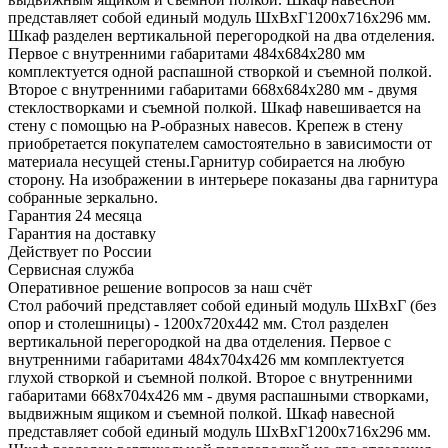
представляет собой единый модуль ШхВхГ1200х716х296 мм.
Шкаф разделен вертикальной перегородкой на два отделения.
Первое с внутренними габаритами 484х684х280 мм
комплектуется одной распашной створкой и съемной полкой.
Второе с внутренними габаритами 668х684х280 мм - двумя
стеклостворками и съемной полкой. Шкаф навешивается на
стену с помощью на Р-образных навесов. Крепеж в стену
приобретается покупателем самостоятельно в зависимости от
материала несущей стены.Гарнитур собирается на любую
сторону. На изображении в интерьере показаны два гарнитура
собранные зеркально.
Гарантия 24 месяца
Гарантия на доставку
Действует по России
Сервисная служба
Оперативное решение вопросов за наш счёт
Стол рабочий представляет собой единый модуль ШхВхГ (без
опор и столешницы) - 1200х720х442 мм. Стол разделен
вертикальной перегородкой на два отделения. Первое с
внутренними габаритами 484х704х426 мм комплектуется
глухой створкой и съемной полкой. Второе с внутренними
габаритами 668х704х426 мм - двумя распашными створками,
выдвижным ящиком и съемной полкой. Шкаф навесной
представляет собой единый модуль ШхВхГ1200х716х296 мм.