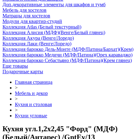
Доп.декоративные элементы для шкафов и тумб
Мебель для хостелов
Матрацы для хостелов
Модули для квартир-студий
Коллекция Atlas (Белый текстурный)
Коллекция Алисия (МДФ)(Венге/Белый глянец)
Коллекция Акура (Венге/Лоредо)
Коллекция Лаки (Венге/Лоредо)
Коллекция барокко Дель-Монте (МДФ/Патина/Бархат)(Крем)
Коллекция барокко Медичи (МДФ/Патина)(Орех караваджо)
Коллекция барокко Себастьяно (МДФ/Патина)(Крем глянец)
Еще товары
Подарочные карты
Главная страница
>
Мебель и декор
>
Кухня и столовая
>
Кухни угловые
Кухня угл.1,2х2,45 "Форд" (МДФ)
(Белый/Антарес) /GntEv/13