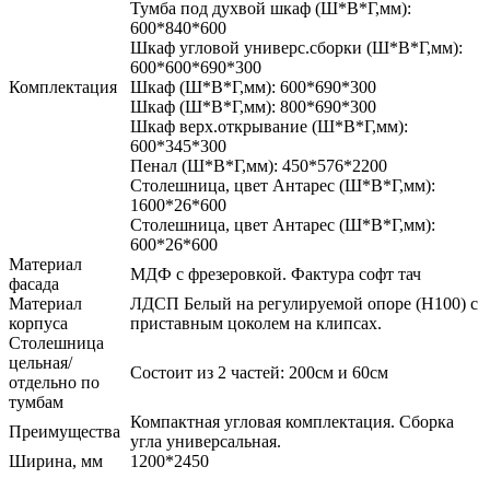
Тумба под духвой шкаф (Ш*В*Г,мм):
600*840*600
Шкаф угловой универс.сборки (Ш*В*Г,мм):
600*600*690*300
Комплектация
Шкаф (Ш*В*Г,мм): 600*690*300
Шкаф (Ш*В*Г,мм): 800*690*300
Шкаф верх.открывание (Ш*В*Г,мм):
600*345*300
Пенал (Ш*В*Г,мм): 450*576*2200
Столешница, цвет Антарес (Ш*В*Г,мм):
1600*26*600
Столешница, цвет Антарес (Ш*В*Г,мм):
600*26*600
Материал
МДФ с фрезеровкой. Фактура софт тач
фасада
Материал
ЛДСП Белый на регулируемой опоре (H100) с
корпуса
приставным цоколем на клипсах.
Столешница
цельная/
Состоит из 2 частей: 200см и 60см
отдельно по
тумбам
Компактная угловая комплектация. Сборка
Преимущества
угла универсальная.
Ширина, мм
1200*2450