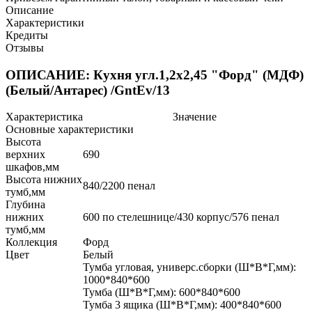
Описание
Характеристики
Кредиты
Отзывы
ОПИСАНИЕ: Кухня угл.1,2х2,45 "Форд" (МДФ)
(Белый/Антарес) /GntEv/13
Характеристика
Значение
Основные характеристики
Высота
верхних
690
шкафов,мм
Высота нижних
840/2200 пенал
тумб,мм
Глубина
нижних
600 по стелешнице/430 корпус/576 пенал
тумб,мм
Коллекция
Форд
Цвет
Белый
Тумба угловая, универс.сборки (Ш*В*Г,мм):
1000*840*600
Тумба (Ш*В*Г,мм): 600*840*600
Тумба 3 ящика (Ш*В*Г,мм): 400*840*600