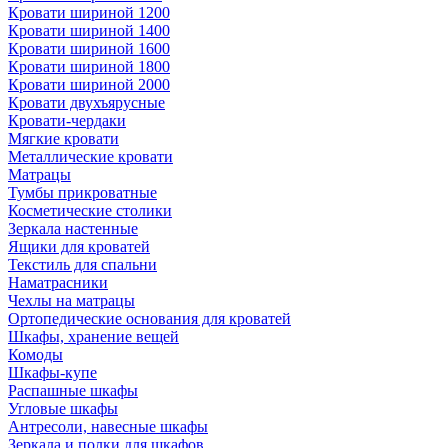
Кровати шириной 1200
Кровати шириной 1400
Кровати шириной 1600
Кровати шириной 1800
Кровати шириной 2000
Кровати двухъярусные
Кровати-чердаки
Мягкие кровати
Металлические кровати
Матрацы
Тумбы прикроватные
Косметические столики
Зеркала настенные
Ящики для кроватей
Текстиль для спальни
Наматрасники
Чехлы на матрацы
Ортопедические основания для кроватей
Шкафы, хранение вещей
Комоды
Шкафы-купе
Распашные шкафы
Угловые шкафы
Антресоли, навесные шкафы
Зеркала и полки для шкафов