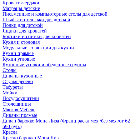
Кровати-чердаки
Матрацы детские
Письменные и компьютерные столы для детской
Шкафы и стеллажи для детской
Полки для детской
Ящики для кроватей
Бортики и спинки для кроватей
Кухня и столовая
Модульные коллекции для кухни
Кухни прямые
Кухни угловые
Кухонные уголки и обеденные группы
Столы
Диваны кухонные
Стулья дерево
Табуреты
Мойки
Посудосушители
Столешницы
Мягкая Мебель
Диваны прямые
Диван барокко Мона Лиза (Франц.раскл.мех./без мех./от 62
690 руб.)
Кресла
Кресло барокко Мона Лиза