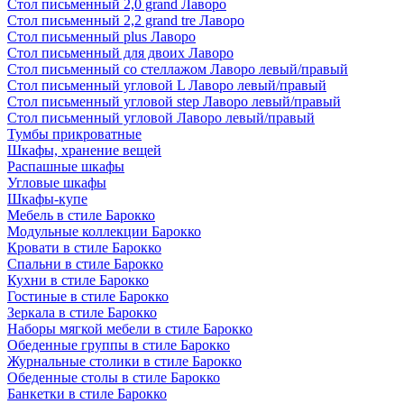
Стол письменный 2,0 grand Лаворо
Стол письменный 2,2 grand tre Лаворо
Стол письменный plus Лаворо
Стол письменный для двоих Лаворо
Стол письменный со стеллажом Лаворо левый/правый
Стол письменный угловой L Лаворо левый/правый
Стол письменный угловой step Лаворо левый/правый
Стол письменный угловой Лаворо левый/правый
Тумбы прикроватные
Шкафы, хранение вещей
Распашные шкафы
Угловые шкафы
Шкафы-купе
Мебель в стиле Барокко
Модульные коллекции Барокко
Кровати в стиле Барокко
Спальни в стиле Барокко
Кухни в стиле Барокко
Гостиные в стиле Барокко
Зеркала в стиле Барокко
Наборы мягкой мебели в стиле Барокко
Обеденные группы в стиле Барокко
Журнальные столики в стиле Барокко
Обеденные столы в стиле Барокко
Банкетки в стиле Барокко