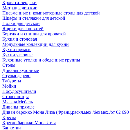
Кровати-чердаки
Матрацы детские
Письменные и компьютерные столы для детской
Шкафы и стеллажи для детской
Полки для детской
Ящики для кроватей
Бортики и спинки для кроватей
Кухня и столовая
Модульные коллекции для кухни
Кухни прямые
Кухни угловые
Кухонные уголки и обеденные группы
Столы
Диваны кухонные
Стулья дерево
Табуреты
Мойки
Посудосушители
Столешницы
Мягкая Мебель
Диваны прямые
Диван барокко Мона Лиза (Франц.раскл.мех./без мех./от 62 690 
Кресла
Кресло барокко Мона Лиза
Банкетки