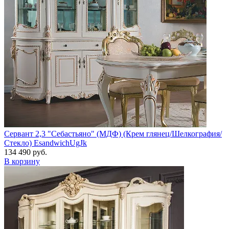
Сервант 2,3 "Себастьяно" (МДФ) (Крем глянец/Шелкография/
Стекло) EsandwichUgJk
134 490 руб.
В корзину