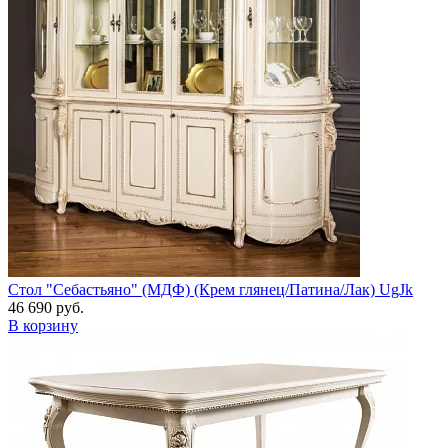
Стол "Себастьяно" (МДФ) (Крем глянец/Патина/Лак) UgJk
46 690 руб.
В корзину