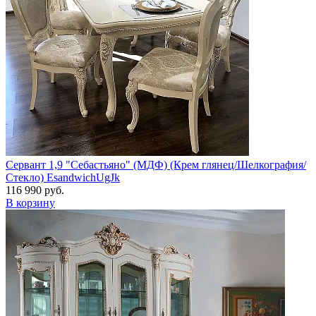
Сервант 1,9 "Себастьяно" (МДФ) (Крем глянец/Шелкография/
Стекло) EsandwichUgJk
116 990 руб.
В корзину