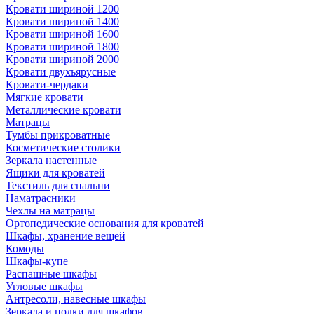
Кровати шириной 1200
Кровати шириной 1400
Кровати шириной 1600
Кровати шириной 1800
Кровати шириной 2000
Кровати двухъярусные
Кровати-чердаки
Мягкие кровати
Металлические кровати
Матрацы
Тумбы прикроватные
Косметические столики
Зеркала настенные
Ящики для кроватей
Текстиль для спальни
Наматрасники
Чехлы на матрацы
Ортопедические основания для кроватей
Шкафы, хранение вещей
Комоды
Шкафы-купе
Распашные шкафы
Угловые шкафы
Антресоли, навесные шкафы
Зеркала и полки для шкафов