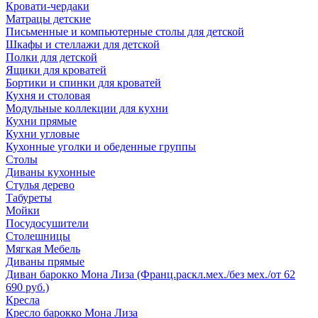
Кровати-чердаки
Матрацы детские
Письменные и компьютерные столы для детской
Шкафы и стеллажи для детской
Полки для детской
Ящики для кроватей
Бортики и спинки для кроватей
Кухня и столовая
Модульные коллекции для кухни
Кухни прямые
Кухни угловые
Кухонные уголки и обеденные группы
Столы
Диваны кухонные
Стулья дерево
Табуреты
Мойки
Посудосушители
Столешницы
Мягкая Мебель
Диваны прямые
Диван барокко Мона Лиза (Франц.раскл.мех./без мех./от 62
690 руб.)
Кресла
Кресло барокко Мона Лиза