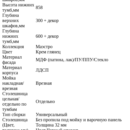
Высота нижних
858
тумб,мм
Глубина
верхних
300 + декор
шкафов,мм
Глубина
нижних
600 + декор
тумб,мм
Коллекция
Маэстро
Цвет
Крем глянец
Материал
МДФ (патина, лак)/ПУ/ППУ/Стекло
фасада
Материал
ЛДСП
корпуса
Мойка
накладная/
Врезная
врезная
Столешница
цельная/
Отдельно
отдельно по
тумбам
Тип сборки
Универсальный
Столешница
Без пропила под мойку и варочную панель
(Цвет,
Толщина 32 мм