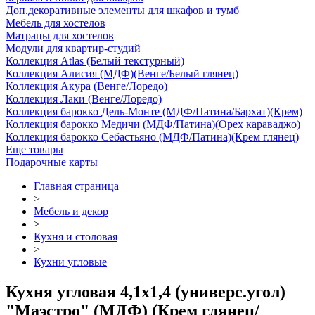
Доп.декоративные элементы для шкафов и тумб
Мебель для хостелов
Матрацы для хостелов
Модули для квартир-студий
Коллекция Atlas (Белый текстурный)
Коллекция Алисия (МДФ)(Венге/Белый глянец)
Коллекция Акура (Венге/Лоредо)
Коллекция Лаки (Венге/Лоредо)
Коллекция барокко Дель-Монте (МДФ/Патина/Бархат)(Крем)
Коллекция барокко Медичи (МДФ/Патина)(Орех караваджо)
Коллекция барокко Себастьяно (МДФ/Патина)(Крем глянец)
Еще товары
Подарочные карты
Главная страница
>
Мебель и декор
>
Кухня и столовая
>
Кухни угловые
Кухня угловая 4,1х1,4 (универс.угол)
"Маэстро" (МДФ) (Крем глянец/