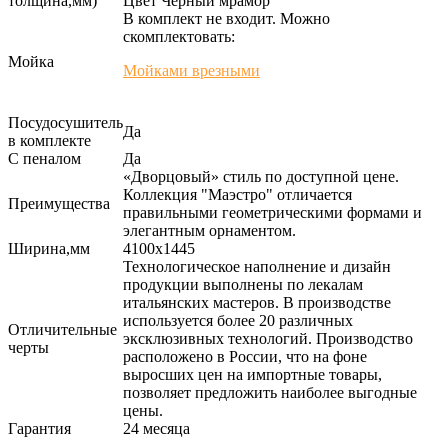
толщина,мм)
Цвет Черный мрамор
В комплект не входит. Можно
скомплектовать:
Мойка
Мойками врезными
Посудосушитель
Да
в комплекте
С пеналом
Да
«Дворцовый» стиль по доступной цене.
Коллекция "Маэстро" отличается
Преимущества
правильными геометрическими формами и
элегантным орнаментом.
Ширина,мм
4100х1445
Технологическое наполнение и дизайн
продукции выполнены по лекалам
итальянских мастеров. В производстве
используется более 20 различных
Отличительные
эксклюзивных технологий. Производство
черты
расположено в России, что на фоне
выросших цен на импортные товары,
позволяет предложить наиболее выгодные
цены.
Гарантия
24 месяца