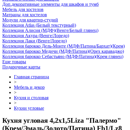
Доп.декоративные элементы для шкафов и тумб
Мебель для хостелов
Матрацы для хостелов
Модули для квартир-студий
Коллекция Atlas (Белый текстурный)
Коллекция Алисия (МДФ)(Венге/Белый глянец)
Коллекция Акура (Венге/Лоредо)
Коллекция Лаки (Венге/Лоредо)
Коллекция барокко Дель-Монте (МДФ/Патина/Бархат)(Крем)
Коллекция барокко Медичи (МДФ/Патина)(Орех караваджо)
Коллекция барокко Себастьяно (МДФ/Патина)(Крем глянец)
Еще товары
Подарочные карты
Главная страница
>
Мебель и декор
>
Кухня и столовая
>
Кухни угловые
Кухня угловая 4,2х1,5Liza "Палермо"
(Крем/Эмаль/Золото/Патина) Fb1/Lz8