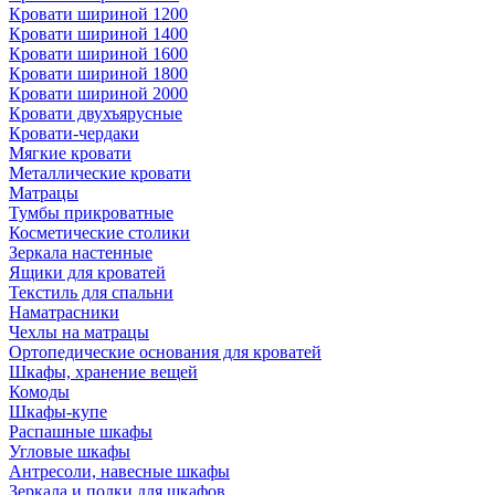
Кровати шириной 1200
Кровати шириной 1400
Кровати шириной 1600
Кровати шириной 1800
Кровати шириной 2000
Кровати двухъярусные
Кровати-чердаки
Мягкие кровати
Металлические кровати
Матрацы
Тумбы прикроватные
Косметические столики
Зеркала настенные
Ящики для кроватей
Текстиль для спальни
Наматрасники
Чехлы на матрацы
Ортопедические основания для кроватей
Шкафы, хранение вещей
Комоды
Шкафы-купе
Распашные шкафы
Угловые шкафы
Антресоли, навесные шкафы
Зеркала и полки для шкафов