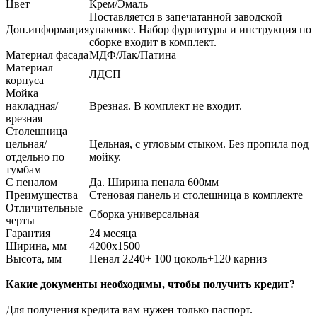
Цвет
Крем/Эмаль
Поставляется в запечатанной заводской
Доп.информация
упаковке. Набор фурнитуры и инструкция по
сборке входит в комплект.
Материал фасада
МДФ/Лак/Патина
Материал
ЛДСП
корпуса
Мойка
накладная/
Врезная. В комплект не входит.
врезная
Столешница
цельная/
Цельная, с угловым стыком. Без пропила под
отдельно по
мойку.
тумбам
С пеналом
Да. Ширина пенала 600мм
Преимущества
Стеновая панель и столешница в комплекте
Отличительные
Сборка универсальная
черты
Гарантия
24 месяца
Ширина, мм
4200х1500
Высота, мм
Пенал 2240+ 100 цоколь+120 карниз
Какие документы необходимы, чтобы получить кредит?
Для получения кредита вам нужен только паспорт.