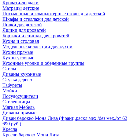
Кровати-чердаки
Матрацы детские
Письменные и компьютерные столы для детской
Шкафы и стеллажи для детской
Полки для детской
Ящики для кроватей
Бортики и спинки для кроватей
Кухня и столовая
Модульные коллекции для кухни
Кухни прямые
Кухни угловые
Кухонные уголки и обеденные группы
Столы
Диваны кухонные
Стулья дерево
Табуреты
Мойки
Посудосушители
Столешницы
Мягкая Мебель
Диваны прямые
Диван барокко Мона Лиза (Франц.раскл.мех./без мех./от 62
690 руб.)
Кресла
Кресло барокко Мона Лиза