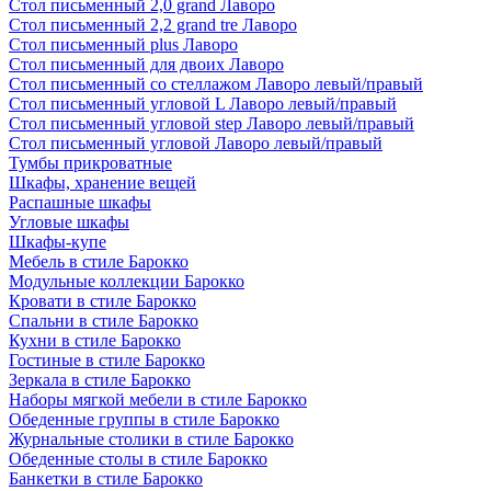
Стол письменный 2,0 grand Лаворо
Стол письменный 2,2 grand tre Лаворо
Стол письменный plus Лаворо
Стол письменный для двоих Лаворо
Стол письменный со стеллажом Лаворо левый/правый
Стол письменный угловой L Лаворо левый/правый
Стол письменный угловой step Лаворо левый/правый
Стол письменный угловой Лаворо левый/правый
Тумбы прикроватные
Шкафы, хранение вещей
Распашные шкафы
Угловые шкафы
Шкафы-купе
Мебель в стиле Барокко
Модульные коллекции Барокко
Кровати в стиле Барокко
Спальни в стиле Барокко
Кухни в стиле Барокко
Гостиные в стиле Барокко
Зеркала в стиле Барокко
Наборы мягкой мебели в стиле Барокко
Обеденные группы в стиле Барокко
Журнальные столики в стиле Барокко
Обеденные столы в стиле Барокко
Банкетки в стиле Барокко