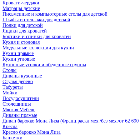
Кровати-чердаки
Матрацы детские
Письменные и компьютерные столы для детской
Шкафы и стеллажи для детской
Полки для детской
Ящики для кроватей
Бортики и спинки для кроватей
Кухня и столовая
Модульные коллекции для кухни
Кухни прямые
Кухни угловые
Кухонные уголки и обеденные группы
Столы
Диваны кухонные
Стулья дерево
Табуреты
Мойки
Посудосушители
Столешницы
Мягкая Мебель
Диваны прямые
Диван барокко Мона Лиза (Франц.раскл.мех./без мех./от 62 690 
Кресла
Кресло барокко Мона Лиза
Банкетки