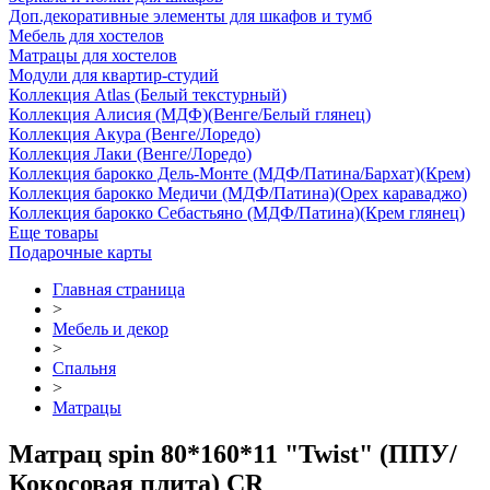
Доп.декоративные элементы для шкафов и тумб
Мебель для хостелов
Матрацы для хостелов
Модули для квартир-студий
Коллекция Atlas (Белый текстурный)
Коллекция Алисия (МДФ)(Венге/Белый глянец)
Коллекция Акура (Венге/Лоредо)
Коллекция Лаки (Венге/Лоредо)
Коллекция барокко Дель-Монте (МДФ/Патина/Бархат)(Крем)
Коллекция барокко Медичи (МДФ/Патина)(Орех караваджо)
Коллекция барокко Себастьяно (МДФ/Патина)(Крем глянец)
Еще товары
Подарочные карты
Главная страница
>
Мебель и декор
>
Спальня
>
Матрацы
Матрац spin 80*160*11 "Twist" (ППУ/
Кокосовая плита) CR