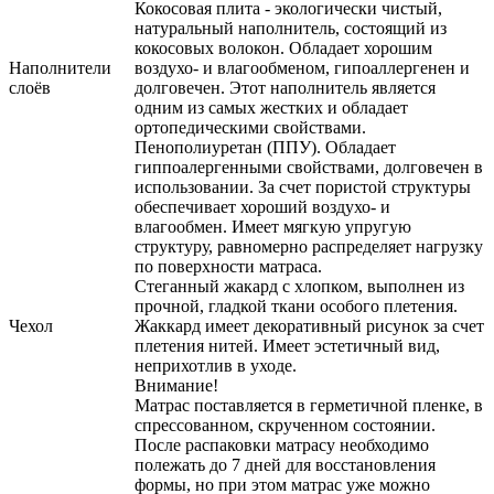
Кокосовая плита - экологически чистый,
натуральный наполнитель, состоящий из
кокосовых волокон. Обладает хорошим
Наполнители
воздухо- и влагообменом, гипоаллергенен и
слоёв
долговечен. Этот наполнитель является
одним из самых жестких и обладает
ортопедическими свойствами.
Пенополиуретан (ППУ). Обладает
гиппоалергенными свойствами, долговечен в
использовании. За счет пористой структуры
обеспечивает хороший воздухо- и
влагообмен. Имеет мягкую упругую
структуру, равномерно распределяет нагрузку
по поверхности матраса.
Стеганный жакард с хлопком, выполнен из
прочной, гладкой ткани особого плетения.
Чехол
Жаккард имеет декоративный рисунок за счет
плетения нитей. Имеет эстетичный вид,
неприхотлив в уходе.
Внимание!
Матрас поставляется в герметичной пленке, в
спрессованном, скрученном состоянии.
После распаковки матрасу необходимо
полежать до 7 дней для восстановления
формы, но при этом матрас уже можно