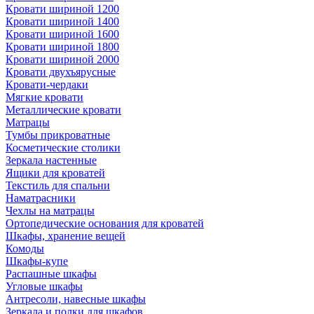
Кровати шириной 1200
Кровати шириной 1400
Кровати шириной 1600
Кровати шириной 1800
Кровати шириной 2000
Кровати двухъярусные
Кровати-чердаки
Мягкие кровати
Металлические кровати
Матрацы
Тумбы прикроватные
Косметические столики
Зеркала настенные
Ящики для кроватей
Текстиль для спальни
Наматрасники
Чехлы на матрацы
Ортопедические основания для кроватей
Шкафы, хранение вещей
Комоды
Шкафы-купе
Распашные шкафы
Угловые шкафы
Антресоли, навесные шкафы
Зеркала и полки для шкафов