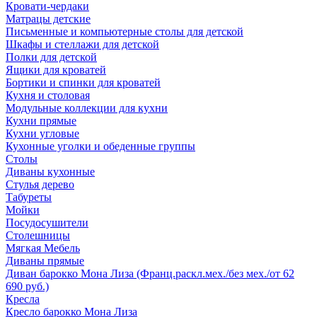
Кровати-чердаки
Матрацы детские
Письменные и компьютерные столы для детской
Шкафы и стеллажи для детской
Полки для детской
Ящики для кроватей
Бортики и спинки для кроватей
Кухня и столовая
Модульные коллекции для кухни
Кухни прямые
Кухни угловые
Кухонные уголки и обеденные группы
Столы
Диваны кухонные
Стулья дерево
Табуреты
Мойки
Посудосушители
Столешницы
Мягкая Мебель
Диваны прямые
Диван барокко Мона Лиза (Франц.раскл.мех./без мех./от 62
690 руб.)
Кресла
Кресло барокко Мона Лиза