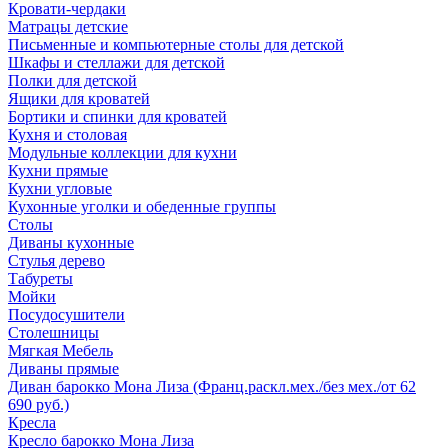
Кровати-чердаки
Матрацы детские
Письменные и компьютерные столы для детской
Шкафы и стеллажи для детской
Полки для детской
Ящики для кроватей
Бортики и спинки для кроватей
Кухня и столовая
Модульные коллекции для кухни
Кухни прямые
Кухни угловые
Кухонные уголки и обеденные группы
Столы
Диваны кухонные
Стулья дерево
Табуреты
Мойки
Посудосушители
Столешницы
Мягкая Мебель
Диваны прямые
Диван барокко Мона Лиза (Франц.раскл.мех./без мех./от 62
690 руб.)
Кресла
Кресло барокко Мона Лиза