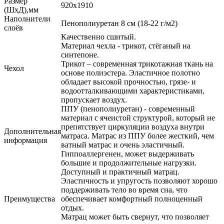
Размер
920х1910
(ШхД),мм
Наполнители
Пенополиуретан 8 см (18-22 г/м2)
слоёв
Качественно сшитый.
Материал чехла - трикот, стёганый на
синтепоне.
Трикот – современная трикотажная ткань на
Чехол
основе полиэстера. Эластичное полотно
обладает высокой прочностью, грязе- и
водоотталкивающими характеристиками,
пропускает воздух.
ППУ (пенополиуретан) - современный
материал с ячеистой структурой, который не
препятствует циркуляции воздуха внутри
Дополнительная
матраса. Матрас из ППУ более жесткий, чем
информация
ватный матрас и очень эластичный.
Гиппоаллергенен, может выдерживать
большие и продолжительные нагрузки.
Доступный и практичный матрац.
Эластичность и упругость позволяют хорошо
поддерживать тело во время сна, что
Преимущества
обеспечивает комфортный полноценный
отдых.
Матрац может быть свернут, что позволяет