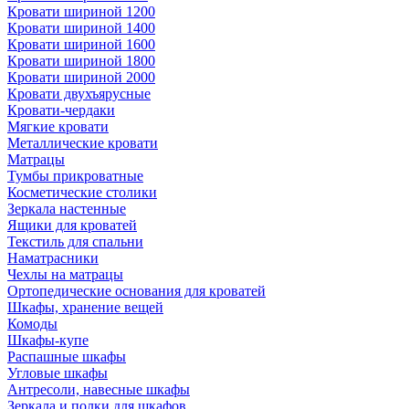
Кровати шириной 1200
Кровати шириной 1400
Кровати шириной 1600
Кровати шириной 1800
Кровати шириной 2000
Кровати двухъярусные
Кровати-чердаки
Мягкие кровати
Металлические кровати
Матрацы
Тумбы прикроватные
Косметические столики
Зеркала настенные
Ящики для кроватей
Текстиль для спальни
Наматрасники
Чехлы на матрацы
Ортопедические основания для кроватей
Шкафы, хранение вещей
Комоды
Шкафы-купе
Распашные шкафы
Угловые шкафы
Антресоли, навесные шкафы
Зеркала и полки для шкафов