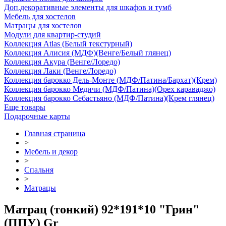
Доп.декоративные элементы для шкафов и тумб
Мебель для хостелов
Матрацы для хостелов
Модули для квартир-студий
Коллекция Atlas (Белый текстурный)
Коллекция Алисия (МДФ)(Венге/Белый глянец)
Коллекция Акура (Венге/Лоредо)
Коллекция Лаки (Венге/Лоредо)
Коллекция барокко Дель-Монте (МДФ/Патина/Бархат)(Крем)
Коллекция барокко Медичи (МДФ/Патина)(Орех караваджо)
Коллекция барокко Себастьяно (МДФ/Патина)(Крем глянец)
Еще товары
Подарочные карты
Главная страница
>
Мебель и декор
>
Спальня
>
Матрацы
Матрац (тонкий) 92*191*10 "Грин"
(ППУ) Gr