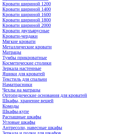
Кровати шириной 1200
Кровати шириной 1400
Кровати шириной 1600
Кровати шириной 1800
Кровати шириной 2000
Кровати двухъярусные
Кровати-чердаки
Мягкие кровати
Металлические кровати
Матрацы
Тумбы прикроватные
Косметические столики
Зеркала настенные
Ящики для кроватей
Текстиль для спальни
Наматрасники
Чехлы на матрацы
Ортопедические основания для кроватей
Шкафы, хранение вещей
Комоды
Шкафы-купе
Распашные шкафы
Угловые шкафы
Антресоли, навесные шкафы
Зеркала и полки для шкафов