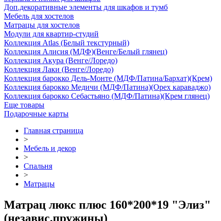
Доп.декоративные элементы для шкафов и тумб
Мебель для хостелов
Матрацы для хостелов
Модули для квартир-студий
Коллекция Atlas (Белый текстурный)
Коллекция Алисия (МДФ)(Венге/Белый глянец)
Коллекция Акура (Венге/Лоредо)
Коллекция Лаки (Венге/Лоредо)
Коллекция барокко Дель-Монте (МДФ/Патина/Бархат)(Крем)
Коллекция барокко Медичи (МДФ/Патина)(Орех караваджо)
Коллекция барокко Себастьяно (МДФ/Патина)(Крем глянец)
Еще товары
Подарочные карты
Главная страница
>
Мебель и декор
>
Спальня
>
Матрацы
Матрац люкс плюс 160*200*19 "Элиз"
(независ.пружины)