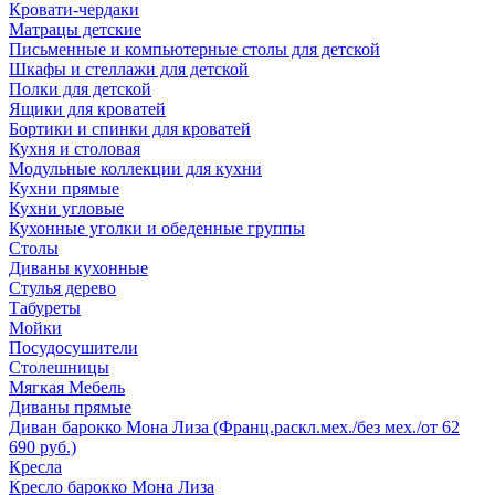
Кровати-чердаки
Матрацы детские
Письменные и компьютерные столы для детской
Шкафы и стеллажи для детской
Полки для детской
Ящики для кроватей
Бортики и спинки для кроватей
Кухня и столовая
Модульные коллекции для кухни
Кухни прямые
Кухни угловые
Кухонные уголки и обеденные группы
Столы
Диваны кухонные
Стулья дерево
Табуреты
Мойки
Посудосушители
Столешницы
Мягкая Мебель
Диваны прямые
Диван барокко Мона Лиза (Франц.раскл.мех./без мех./от 62
690 руб.)
Кресла
Кресло барокко Мона Лиза