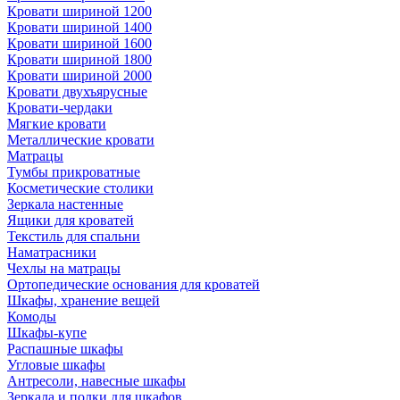
Кровати шириной 1200
Кровати шириной 1400
Кровати шириной 1600
Кровати шириной 1800
Кровати шириной 2000
Кровати двухъярусные
Кровати-чердаки
Мягкие кровати
Металлические кровати
Матрацы
Тумбы прикроватные
Косметические столики
Зеркала настенные
Ящики для кроватей
Текстиль для спальни
Наматрасники
Чехлы на матрацы
Ортопедические основания для кроватей
Шкафы, хранение вещей
Комоды
Шкафы-купе
Распашные шкафы
Угловые шкафы
Антресоли, навесные шкафы
Зеркала и полки для шкафов