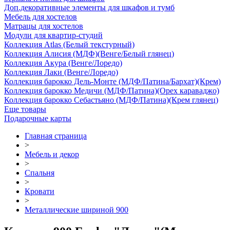
Доп.декоративные элементы для шкафов и тумб
Мебель для хостелов
Матрацы для хостелов
Модули для квартир-студий
Коллекция Atlas (Белый текстурный)
Коллекция Алисия (МДФ)(Венге/Белый глянец)
Коллекция Акура (Венге/Лоредо)
Коллекция Лаки (Венге/Лоредо)
Коллекция барокко Дель-Монте (МДФ/Патина/Бархат)(Крем)
Коллекция барокко Медичи (МДФ/Патина)(Орех караваджо)
Коллекция барокко Себастьяно (МДФ/Патина)(Крем глянец)
Еще товары
Подарочные карты
Главная страница
>
Мебель и декор
>
Спальня
>
Кровати
>
Металлические шириной 900