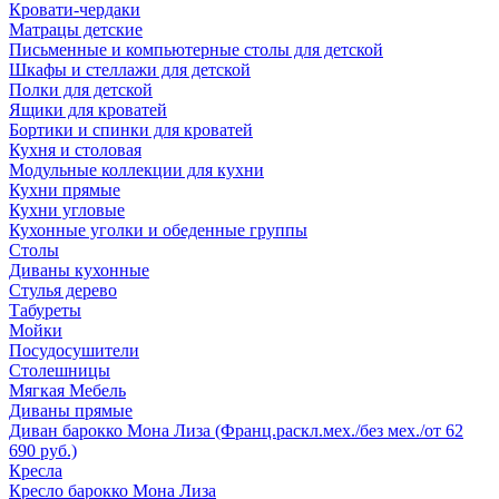
Кровати-чердаки
Матрацы детские
Письменные и компьютерные столы для детской
Шкафы и стеллажи для детской
Полки для детской
Ящики для кроватей
Бортики и спинки для кроватей
Кухня и столовая
Модульные коллекции для кухни
Кухни прямые
Кухни угловые
Кухонные уголки и обеденные группы
Столы
Диваны кухонные
Стулья дерево
Табуреты
Мойки
Посудосушители
Столешницы
Мягкая Мебель
Диваны прямые
Диван барокко Мона Лиза (Франц.раскл.мех./без мех./от 62
690 руб.)
Кресла
Кресло барокко Мона Лиза