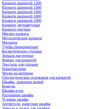
Кровати шириной 1200
Кровати шириной 1400
Кровати шириной 1600
Кровати шириной 1800
Кровати шириной 2000
Кровати двухъярусные
Кровати-чердаки
Мягкие кровати
Металлические кровати
Матрацы
Тумбы прикроватные
Косметические столики
Зеркала настенные
Ящики для кроватей
Текстиль для спальни
Наматрасники
Чехлы на матрацы
Ортопедические основания для кроватей
Шкафы, хранение вещей
Комоды
Шкафы-купе
Распашные шкафы
Угловые шкафы
Антресоли, навесные шкафы
Зеркала и полки для шкафов