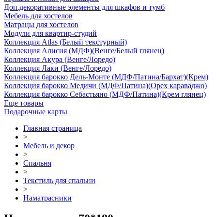
Доп.декоративные элементы для шкафов и тумб
Мебель для хостелов
Матрацы для хостелов
Модули для квартир-студий
Коллекция Atlas (Белый текстурный)
Коллекция Алисия (МДФ)(Венге/Белый глянец)
Коллекция Акура (Венге/Лоредо)
Коллекция Лаки (Венге/Лоредо)
Коллекция барокко Дель-Монте (МДФ/Патина/Бархат)(Крем)
Коллекция барокко Медичи (МДФ/Патина)(Орех караваджо)
Коллекция барокко Себастьяно (МДФ/Патина)(Крем глянец)
Еще товары
Подарочные карты
Главная страница
>
Мебель и декор
>
Спальня
>
Текстиль для спальни
>
Наматрасники