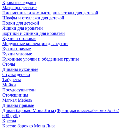
Кровати-чердаки
Матрацы детские
Письменные и компьютерные столы для детской
Шкафы и стеллажи для детской
Полки для детской
Ящики для кроватей
Бортики и спинки для кроватей
Кухня и столовая
Модульные коллекции для кухни
Кухни прямые
Кухни угловые
Кухонные уголки и обеденные группы
Столы
Диваны кухонные
Стулья дерево
Табуреты
Мойки
Посудосушители
Столешницы
Мягкая Мебель
Диваны прямые
Диван барокко Мона Лиза (Франц.раскл.мех./без мех./от 62
690 руб.)
Кресла
Кресло барокко Мона Лиза