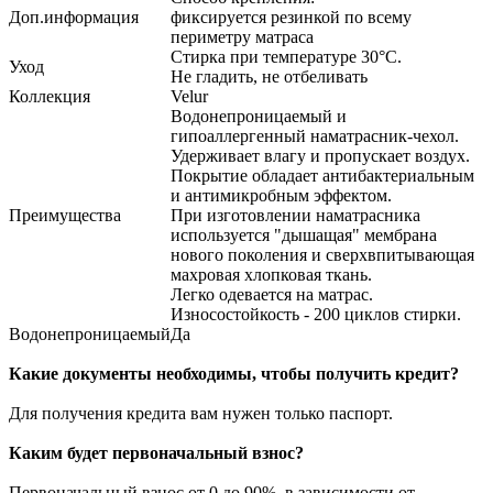
Доп.информация
фиксируется резинкой по всему
периметру матраса
Стирка при температуре 30°С.
Уход
Не гладить, не отбеливать
Коллекция
Velur
Водонепроницаемый и
гипоаллергенный наматрасник-чехол.
Удерживает влагу и пропускает воздух.
Покрытие обладает антибактериальным
и антимикробным эффектом.
Преимущества
При изготовлении наматрасника
используется "дышащая" мембрана
нового поколения и сверхвпитывающая
махровая хлопковая ткань.
Легко одевается на матрас.
Износостойкость - 200 циклов стирки.
Водонепроницаемый
Да
Какие документы необходимы, чтобы получить кредит?
Для получения кредита вам нужен только паспорт.
Каким будет первоначальный взнос?
Первоначальный взнос от 0 до 90%, в зависимости от