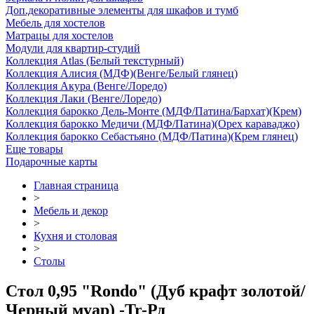
Доп.декоративные элементы для шкафов и тумб
Мебель для хостелов
Матрацы для хостелов
Модули для квартир-студий
Коллекция Atlas (Белый текстурный)
Коллекция Алисия (МДФ)(Венге/Белый глянец)
Коллекция Акура (Венге/Лоредо)
Коллекция Лаки (Венге/Лоредо)
Коллекция барокко Дель-Монте (МДФ/Патина/Бархат)(Крем)
Коллекция барокко Медичи (МДФ/Патина)(Орех караваджо)
Коллекция барокко Себастьяно (МДФ/Патина)(Крем глянец)
Еще товары
Подарочные карты
Главная страница
>
Мебель и декор
>
Кухня и столовая
>
Столы
Стол 0,95 "Rondo" (Дуб крафт золотой/
Черный муар) -Tr-Рд