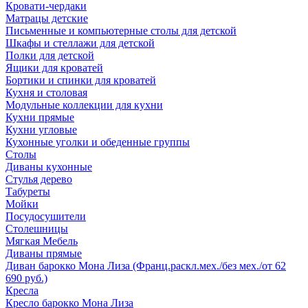
Кровати-чердаки
Матрацы детские
Письменные и компьютерные столы для детской
Шкафы и стеллажи для детской
Полки для детской
Ящики для кроватей
Бортики и спинки для кроватей
Кухня и столовая
Модульные коллекции для кухни
Кухни прямые
Кухни угловые
Кухонные уголки и обеденные группы
Столы
Диваны кухонные
Стулья дерево
Табуреты
Мойки
Посудосушители
Столешницы
Мягкая Мебель
Диваны прямые
Диван барокко Мона Лиза (Франц.раскл.мех./без мех./от 62
690 руб.)
Кресла
Кресло барокко Мона Лиза