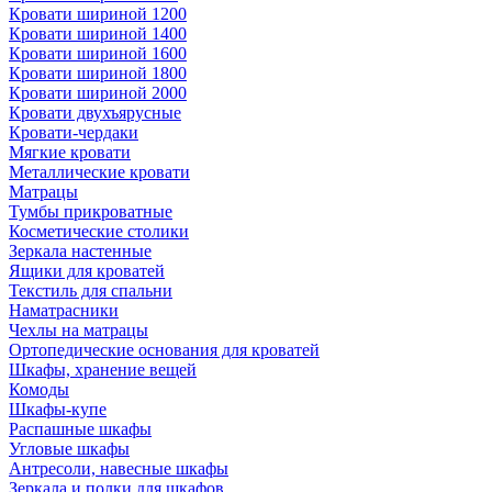
Кровати шириной 1200
Кровати шириной 1400
Кровати шириной 1600
Кровати шириной 1800
Кровати шириной 2000
Кровати двухъярусные
Кровати-чердаки
Мягкие кровати
Металлические кровати
Матрацы
Тумбы прикроватные
Косметические столики
Зеркала настенные
Ящики для кроватей
Текстиль для спальни
Наматрасники
Чехлы на матрацы
Ортопедические основания для кроватей
Шкафы, хранение вещей
Комоды
Шкафы-купе
Распашные шкафы
Угловые шкафы
Антресоли, навесные шкафы
Зеркала и полки для шкафов