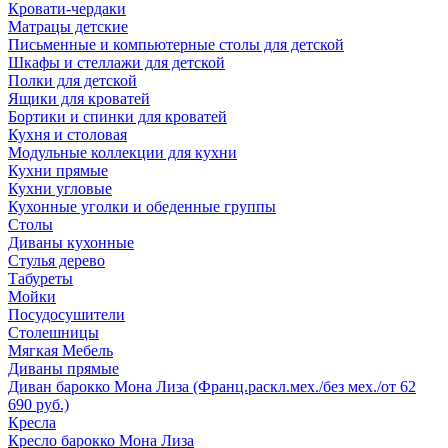
Кровати-чердаки
Матрацы детские
Письменные и компьютерные столы для детской
Шкафы и стеллажи для детской
Полки для детской
Ящики для кроватей
Бортики и спинки для кроватей
Кухня и столовая
Модульные коллекции для кухни
Кухни прямые
Кухни угловые
Кухонные уголки и обеденные группы
Столы
Диваны кухонные
Стулья дерево
Табуреты
Мойки
Посудосушители
Столешницы
Мягкая Мебель
Диваны прямые
Диван барокко Мона Лиза (Франц.раскл.мех./без мех./от 62
690 руб.)
Кресла
Кресло барокко Мона Лиза