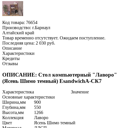
Код товара:
76654
Производство: г.Барнаул
Алтайский край
Товар временно отсутствует. Ожидаем поступление.
Последняя цена: 2 030 руб.
Описание
Характеристики
Кредиты
Отзывы
ОПИСАНИЕ: Стол компьютерный "Лаворо"
(Ясень Шимо темный) EsandwichA-СК7
Характеристика
Значение
Основные характеристики
Ширина,мм
900
Глубина,мм
550
Высота,мм
1266
Коллекция
Лаворо
Цвет
Ясень Шимо темный
Материал
ЛДСП