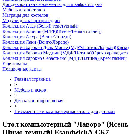
Доп.декоративные элементы для шкафов и тумб
Мебель для хостелов
Матрацы для хостелов
Модули для квартир-студий
Коллекция Atlas (Белый текстурный)
Коллекция Алисия (МДФ)(Венге/Белый глянец)
Коллекция Акура (Венге/Лоредо)
Коллекция Лаки (Венге/Лоредо)
Коллекция барокко Дель-Монте (МДФ/Патина/Бархат)(Крем)
Коллекция барокко Медичи (МДФ/Патина)(Орех караваджо)
Коллекция барокко Себастьяно (МДФ/Патина)(Крем глянец)
Еще товары
Подарочные карты
Главная страница
>
Мебель и декор
>
Детская и подростковая
>
Письменные и компьютерные столы для детской
Стол компьютерный "Лаворо" (Ясень
Шимо темный) EsandwichA-СК7