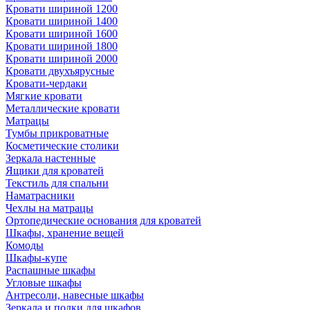
Кровати шириной 1200
Кровати шириной 1400
Кровати шириной 1600
Кровати шириной 1800
Кровати шириной 2000
Кровати двухъярусные
Кровати-чердаки
Мягкие кровати
Металлические кровати
Матрацы
Тумбы прикроватные
Косметические столики
Зеркала настенные
Ящики для кроватей
Текстиль для спальни
Наматрасники
Чехлы на матрацы
Ортопедические основания для кроватей
Шкафы, хранение вещей
Комоды
Шкафы-купе
Распашные шкафы
Угловые шкафы
Антресоли, навесные шкафы
Зеркала и полки для шкафов