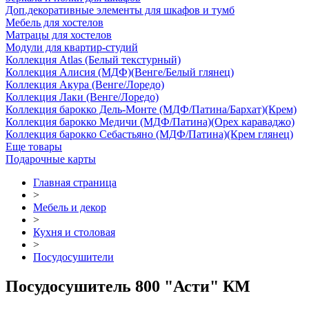
Доп.декоративные элементы для шкафов и тумб
Мебель для хостелов
Матрацы для хостелов
Модули для квартир-студий
Коллекция Atlas (Белый текстурный)
Коллекция Алисия (МДФ)(Венге/Белый глянец)
Коллекция Акура (Венге/Лоредо)
Коллекция Лаки (Венге/Лоредо)
Коллекция барокко Дель-Монте (МДФ/Патина/Бархат)(Крем)
Коллекция барокко Медичи (МДФ/Патина)(Орех караваджо)
Коллекция барокко Себастьяно (МДФ/Патина)(Крем глянец)
Еще товары
Подарочные карты
Главная страница
>
Мебель и декор
>
Кухня и столовая
>
Посудосушители
Посудосушитель 800 "Асти" КМ