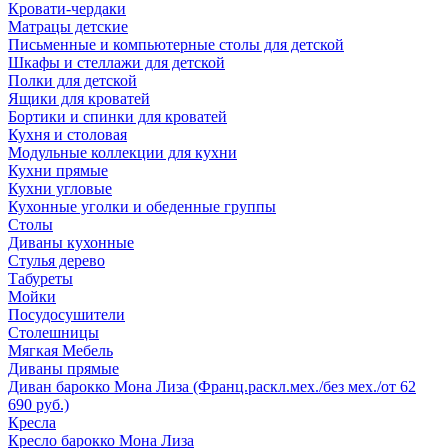
Кровати-чердаки
Матрацы детские
Письменные и компьютерные столы для детской
Шкафы и стеллажи для детской
Полки для детской
Ящики для кроватей
Бортики и спинки для кроватей
Кухня и столовая
Модульные коллекции для кухни
Кухни прямые
Кухни угловые
Кухонные уголки и обеденные группы
Столы
Диваны кухонные
Стулья дерево
Табуреты
Мойки
Посудосушители
Столешницы
Мягкая Мебель
Диваны прямые
Диван барокко Мона Лиза (Франц.раскл.мех./без мех./от 62
690 руб.)
Кресла
Кресло барокко Мона Лиза