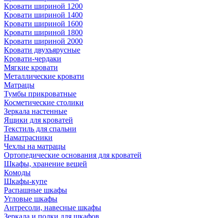
Кровати шириной 1200
Кровати шириной 1400
Кровати шириной 1600
Кровати шириной 1800
Кровати шириной 2000
Кровати двухъярусные
Кровати-чердаки
Мягкие кровати
Металлические кровати
Матрацы
Тумбы прикроватные
Косметические столики
Зеркала настенные
Ящики для кроватей
Текстиль для спальни
Наматрасники
Чехлы на матрацы
Ортопедические основания для кроватей
Шкафы, хранение вещей
Комоды
Шкафы-купе
Распашные шкафы
Угловые шкафы
Антресоли, навесные шкафы
Зеркала и полки для шкафов