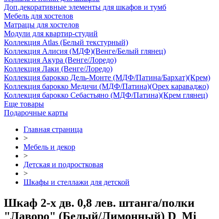
Доп.декоративные элементы для шкафов и тумб
Мебель для хостелов
Матрацы для хостелов
Модули для квартир-студий
Коллекция Atlas (Белый текстурный)
Коллекция Алисия (МДФ)(Венге/Белый глянец)
Коллекция Акура (Венге/Лоредо)
Коллекция Лаки (Венге/Лоредо)
Коллекция барокко Дель-Монте (МДФ/Патина/Бархат)(Крем)
Коллекция барокко Медичи (МДФ/Патина)(Орех караваджо)
Коллекция барокко Себастьяно (МДФ/Патина)(Крем глянец)
Еще товары
Подарочные карты
Главная страница
>
Мебель и декор
>
Детская и подростковая
>
Шкафы и стеллажи для детской
Шкаф 2-х дв. 0,8 лев. штанга/полки
"Лаворо" (Белый/Лимонный) D_Mi