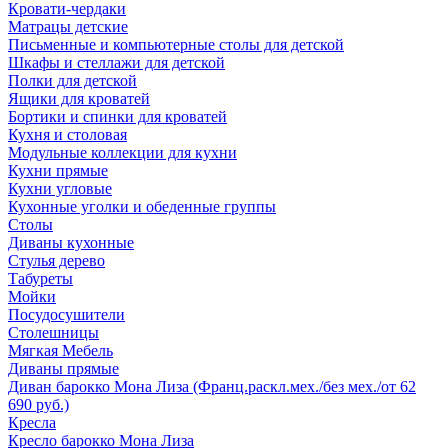
Кровати-чердаки
Матрацы детские
Письменные и компьютерные столы для детской
Шкафы и стеллажи для детской
Полки для детской
Ящики для кроватей
Бортики и спинки для кроватей
Кухня и столовая
Модульные коллекции для кухни
Кухни прямые
Кухни угловые
Кухонные уголки и обеденные группы
Столы
Диваны кухонные
Стулья дерево
Табуреты
Мойки
Посудосушители
Столешницы
Мягкая Мебель
Диваны прямые
Диван барокко Мона Лиза (Франц.раскл.мех./без мех./от 62
690 руб.)
Кресла
Кресло барокко Мона Лиза