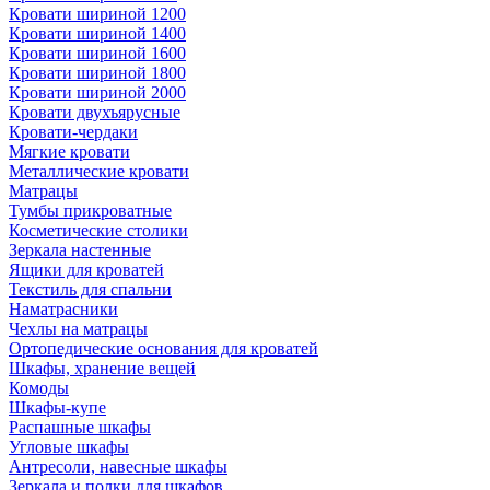
Кровати шириной 1200
Кровати шириной 1400
Кровати шириной 1600
Кровати шириной 1800
Кровати шириной 2000
Кровати двухъярусные
Кровати-чердаки
Мягкие кровати
Металлические кровати
Матрацы
Тумбы прикроватные
Косметические столики
Зеркала настенные
Ящики для кроватей
Текстиль для спальни
Наматрасники
Чехлы на матрацы
Ортопедические основания для кроватей
Шкафы, хранение вещей
Комоды
Шкафы-купе
Распашные шкафы
Угловые шкафы
Антресоли, навесные шкафы
Зеркала и полки для шкафов