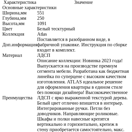
Характеристика
Значение
Основные характеристики
Ширина,мм
551
Глубина,мм
250
Высота,мм
1091
Цвет
Белый тесктурный
Коллекция
Atlas
Поставляется в разобранном виде, в
Доп.информация
фабричной упаковке. Инструкция по сборке
входит в комплект.
Материал
ЛДСП
Описание коллекции: Новинка 2023 года!
Выпускается на производстве премиум
сегмента мебели. Разработана как бюджетная
линейка по суперцене с высоким качеством
изготовления. ATLAS идеальное решение
для оформления квартиры в едином стиле
без помощи дизайнера! Высококачественное
Преимущества
ЛДСП с ярко выраженной текстурой дерева.
Белый цвет отлично впишется в интерьер.
Интегрированные ручки. Петли без
доводчиков. Направляющие роликовые.
Шкафы и полки навесные крепятся
вертикально и горизонтально, крепеж в
стену приобретается самостоятельно, макс.