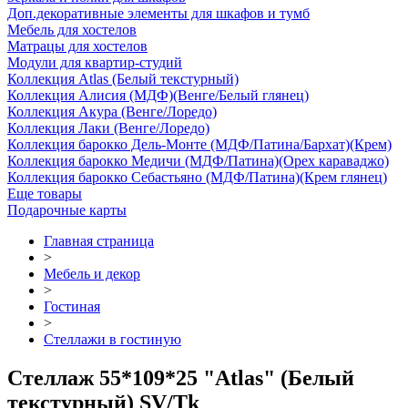
Доп.декоративные элементы для шкафов и тумб
Мебель для хостелов
Матрацы для хостелов
Модули для квартир-студий
Коллекция Atlas (Белый текстурный)
Коллекция Алисия (МДФ)(Венге/Белый глянец)
Коллекция Акура (Венге/Лоредо)
Коллекция Лаки (Венге/Лоредо)
Коллекция барокко Дель-Монте (МДФ/Патина/Бархат)(Крем)
Коллекция барокко Медичи (МДФ/Патина)(Орех караваджо)
Коллекция барокко Себастьяно (МДФ/Патина)(Крем глянец)
Еще товары
Подарочные карты
Главная страница
>
Мебель и декор
>
Гостиная
>
Стеллажи в гостиную
Стеллаж 55*109*25 "Atlas" (Белый
текстурный) SV/Tk