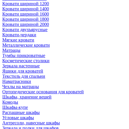
Кровати шириной 1200
Кровати шириной 1400
Кровати шириной 1600
Кровати шириной 1800
Кровати шириной 2000
Кровати двухъярусные
Кровати-чердаки
Мягкие кровати
Металлические кровати
Матрацы
Тумбы прикроватные
Косметические столики
Зеркала настенные
Ящики для кроватей
Текстиль для спальни
Наматрасники
Чехлы на матрацы
Ортопедические основания для кроватей
Шкафы, хранение вещей
Комоды
Шкафы-купе
Распашные шкафы
Угловые шкафы
Антресоли, навесные шкафы
Зеркала и полки для шкафов