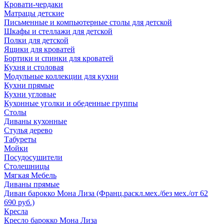
Кровати-чердаки
Матрацы детские
Письменные и компьютерные столы для детской
Шкафы и стеллажи для детской
Полки для детской
Ящики для кроватей
Бортики и спинки для кроватей
Кухня и столовая
Модульные коллекции для кухни
Кухни прямые
Кухни угловые
Кухонные уголки и обеденные группы
Столы
Диваны кухонные
Стулья дерево
Табуреты
Мойки
Посудосушители
Столешницы
Мягкая Мебель
Диваны прямые
Диван барокко Мона Лиза (Франц.раскл.мех./без мех./от 62
690 руб.)
Кресла
Кресло барокко Мона Лиза