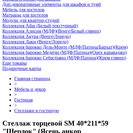
Доп.декоративные элементы для шкафов и тумб
Мебель для хостелов
Матрацы для хостелов
Модули для квартир-студий
Коллекция Atlas (Белый текстурный)
Коллекция Алисия (МДФ)(Венге/Белый глянец)
Коллекция Акура (Венге/Лоредо)
Коллекция Лаки (Венге/Лоредо)
Коллекция барокко Дель-Монте (МДФ/Патина/Бархат)(Крем)
Коллекция барокко Медичи (МДФ/Патина)(Орех караваджо)
Коллекция барокко Себастьяно (МДФ/Патина)(Крем глянец)
Еще товары
Подарочные карты
Главная страница
>
Мебель и декор
>
Гостиная
>
Стеллажи в гостиную
Стеллаж торцевой SM 40*211*59
"Шерлок" (Ясень анкор