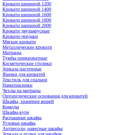
Кровати шириной 1200
Кровати шириной 1400
Кровати шириной 1600
Кровати шириной 1800
Кровати шириной 2000
Кровати двухъярусные
Кровати-чердаки
Мягкие кровати
Металлические кровати
Матрацы
Тумбы прикроватные
Косметические столики
Зеркала настенные
Ящики для кроватей
Текстиль для спальни
Наматрасники
Чехлы на матрацы
Ортопедические основания для кроватей
Шкафы, хранение вещей
Комоды
Шкафы-купе
Распашные шкафы
Угловые шкафы
Антресоли, навесные шкафы
Зеркала и полки для шкафов