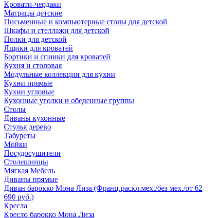
Кровати-чердаки
Матрацы детские
Письменные и компьютерные столы для детской
Шкафы и стеллажи для детской
Полки для детской
Ящики для кроватей
Бортики и спинки для кроватей
Кухня и столовая
Модульные коллекции для кухни
Кухни прямые
Кухни угловые
Кухонные уголки и обеденные группы
Столы
Диваны кухонные
Стулья дерево
Табуреты
Мойки
Посудосушители
Столешницы
Мягкая Мебель
Диваны прямые
Диван барокко Мона Лиза (Франц.раскл.мех./без мех./от 62
690 руб.)
Кресла
Кресло барокко Мона Лиза