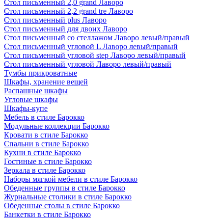
Стол письменный 2,0 grand Лаворо
Стол письменный 2,2 grand tre Лаворо
Стол письменный plus Лаворо
Стол письменный для двоих Лаворо
Стол письменный со стеллажом Лаворо левый/правый
Стол письменный угловой L Лаворо левый/правый
Стол письменный угловой step Лаворо левый/правый
Стол письменный угловой Лаворо левый/правый
Тумбы прикроватные
Шкафы, хранение вещей
Распашные шкафы
Угловые шкафы
Шкафы-купе
Мебель в стиле Барокко
Модульные коллекции Барокко
Кровати в стиле Барокко
Спальни в стиле Барокко
Кухни в стиле Барокко
Гостиные в стиле Барокко
Зеркала в стиле Барокко
Наборы мягкой мебели в стиле Барокко
Обеденные группы в стиле Барокко
Журнальные столики в стиле Барокко
Обеденные столы в стиле Барокко
Банкетки в стиле Барокко