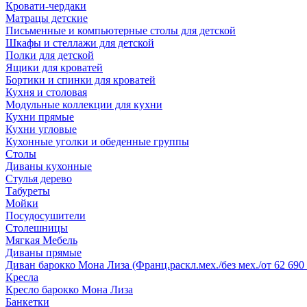
Кровати-чердаки
Матрацы детские
Письменные и компьютерные столы для детской
Шкафы и стеллажи для детской
Полки для детской
Ящики для кроватей
Бортики и спинки для кроватей
Кухня и столовая
Модульные коллекции для кухни
Кухни прямые
Кухни угловые
Кухонные уголки и обеденные группы
Столы
Диваны кухонные
Стулья дерево
Табуреты
Мойки
Посудосушители
Столешницы
Мягкая Мебель
Диваны прямые
Диван барокко Мона Лиза (Франц.раскл.мех./без мех./от 62 690 
Кресла
Кресло барокко Мона Лиза
Банкетки