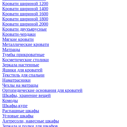
Кровати шириной 1200
Кровати шириной 1400
Кровати шириной 1600
Кровати шириной 1800
Кровати шириной 2000
Кровати двухъярусные
Кровати-чердаки
Мягкие кровати
Металлические кровати
Матрацы
Тумбы прикроватные
Косметические столики
Зеркала настенные
Ящики для кроватей
Текстиль для спальни
Наматрасники
Чехлы на матрацы
Ортопедические основания для кроватей
Шкафы, хранение вещей
Комоды
Шкафы-купе
Распашные шкафы
Угловые шкафы
Антресоли, навесные шкафы
Зеркала и полки для шкафов