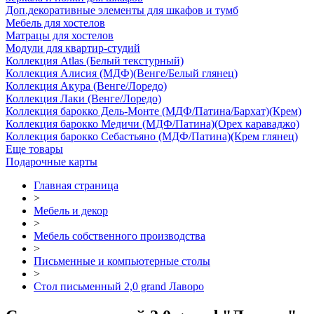
Доп.декоративные элементы для шкафов и тумб
Мебель для хостелов
Матрацы для хостелов
Модули для квартир-студий
Коллекция Atlas (Белый текстурный)
Коллекция Алисия (МДФ)(Венге/Белый глянец)
Коллекция Акура (Венге/Лоредо)
Коллекция Лаки (Венге/Лоредо)
Коллекция барокко Дель-Монте (МДФ/Патина/Бархат)(Крем)
Коллекция барокко Медичи (МДФ/Патина)(Орех караваджо)
Коллекция барокко Себастьяно (МДФ/Патина)(Крем глянец)
Еще товары
Подарочные карты
Главная страница
>
Мебель и декор
>
Мебель собственного производства
>
Письменные и компьютерные столы
>
Стол письменный 2,0 grand Лаворо