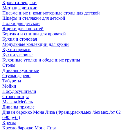
Кровати-чердаки
Матрацы детские
Письменные и компьютерные столы для детской
Шкафы и стеллажи для детской
Полки для детской
Ящики для кроватей
Бортики и спинки для кроватей
Кухня и столовая
Модульные коллекции для кухни
Кухни прямые
Кухни угловые
Кухонные уголки и обеденные группы
Столы
Диваны кухонные
Стулья дерево
Табуреты
Мойки
Посудосушители
Столешницы
Мягкая Мебель
Диваны прямые
Диван барокко Мона Лиза (Франц.раскл.мех./без мех./от 62
690 руб.)
Кресла
Кресло барокко Мона Лиза