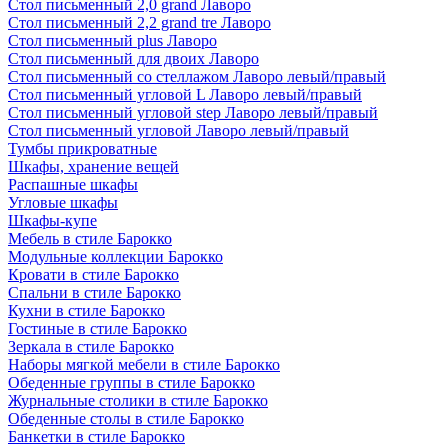
Стол письменный 2,0 grand Лаворо
Стол письменный 2,2 grand tre Лаворо
Стол письменный plus Лаворо
Стол письменный для двоих Лаворо
Стол письменный со стеллажом Лаворо левый/правый
Стол письменный угловой L Лаворо левый/правый
Стол письменный угловой step Лаворо левый/правый
Стол письменный угловой Лаворо левый/правый
Тумбы прикроватные
Шкафы, хранение вещей
Распашные шкафы
Угловые шкафы
Шкафы-купе
Мебель в стиле Барокко
Модульные коллекции Барокко
Кровати в стиле Барокко
Спальни в стиле Барокко
Кухни в стиле Барокко
Гостиные в стиле Барокко
Зеркала в стиле Барокко
Наборы мягкой мебели в стиле Барокко
Обеденные группы в стиле Барокко
Журнальные столики в стиле Барокко
Обеденные столы в стиле Барокко
Банкетки в стиле Барокко