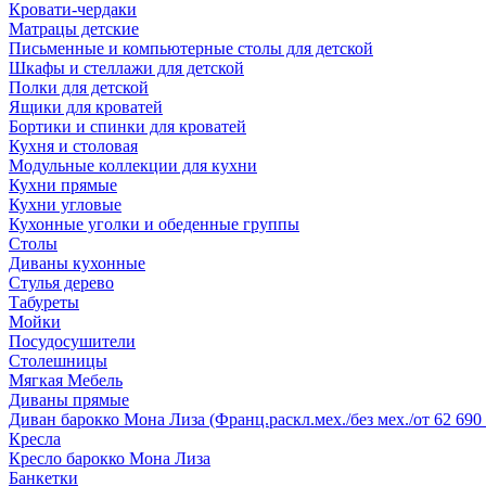
Кровати-чердаки
Матрацы детские
Письменные и компьютерные столы для детской
Шкафы и стеллажи для детской
Полки для детской
Ящики для кроватей
Бортики и спинки для кроватей
Кухня и столовая
Модульные коллекции для кухни
Кухни прямые
Кухни угловые
Кухонные уголки и обеденные группы
Столы
Диваны кухонные
Стулья дерево
Табуреты
Мойки
Посудосушители
Столешницы
Мягкая Мебель
Диваны прямые
Диван барокко Мона Лиза (Франц.раскл.мех./без мех./от 62 690 
Кресла
Кресло барокко Мона Лиза
Банкетки