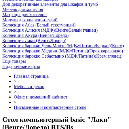
Доп.декоративные элементы для шкафов и тумб
Мебель для хостелов
Матрацы для хостелов
Модули для квартир-студий
Коллекция Atlas (Белый текстурный)
Коллекция Алисия (МДФ)(Венге/Белый глянец)
Коллекция Акура (Венге/Лоредо)
Коллекция Лаки (Венге/Лоредо)
Коллекция барокко Дель-Монте (МДФ/Патина/Бархат)(Крем)
Коллекция барокко Медичи (МДФ/Патина)(Орех караваджо)
Коллекция барокко Себастьяно (МДФ/Патина)(Крем глянец)
Еще товары
Подарочные карты
Главная страница
>
Мебель и декор
>
Офис и домашний кабинет
>
Письменные и компьютерные столы
Стол компьютерный basic "Лаки"
(Венге/Лоредо) BTS/Bs