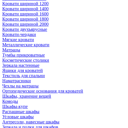
Кровати шириной 1200
Кровати шириной 1400
Кровати шириной 1600
Кровати шириной 1800
Кровати шириной 2000
Кровати двухъярусные
Кровати-чердаки
Мягкие кровати
Металлические кровати
Матрацы
Тумбы прикроватные
Косметические столики
Зеркала настенные
Ящики для кроватей
Текстиль для спальни
Наматрасники
Чехлы на матрацы
Ортопедические основания для кроватей
Шкафы, хранение вещей
Комоды
Шкафы-купе
Распашные шкафы
Угловые шкафы
Антресоли, навесные шкафы
Зеркала и полки для шкафов