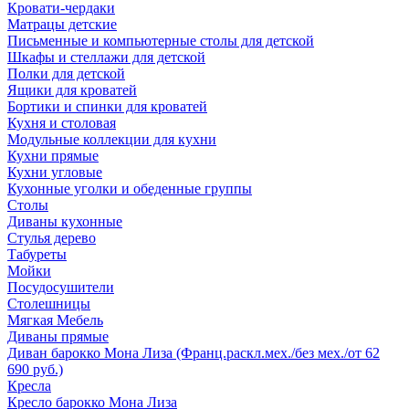
Кровати-чердаки
Матрацы детские
Письменные и компьютерные столы для детской
Шкафы и стеллажи для детской
Полки для детской
Ящики для кроватей
Бортики и спинки для кроватей
Кухня и столовая
Модульные коллекции для кухни
Кухни прямые
Кухни угловые
Кухонные уголки и обеденные группы
Столы
Диваны кухонные
Стулья дерево
Табуреты
Мойки
Посудосушители
Столешницы
Мягкая Мебель
Диваны прямые
Диван барокко Мона Лиза (Франц.раскл.мех./без мех./от 62
690 руб.)
Кресла
Кресло барокко Мона Лиза