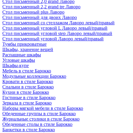
Стол письменный 2,0 grand Лаворо
Стол письменный 2,2 grand tre Лаворо
Стол письменный plus Лаворо
Стол письменный для двоих Лаворо
Стол письменный со стеллажом Лаворо левый/правый
Стол письменный угловой L Лаворо левый/правый
Стол письменный угловой step Лаворо левый/правый
Стол письменный угловой Лаворо левый/правый
Тумбы прикроватные
Шкафы, хранение вещей
Распашные шкафы
Угловые шкафы
Шкафы-купе
Мебель в стиле Барокко
Модульные коллекции Барокко
Кровати в стиле Барокко
Спальни в стиле Барокко
Кухни в стиле Барокко
Гостиные в стиле Барокко
Зеркала в стиле Барокко
Наборы мягкой мебели в стиле Барокко
Обеденные группы в стиле Барокко
Журнальные столики в стиле Барокко
Обеденные столы в стиле Барокко
Банкетки в стиле Барокко