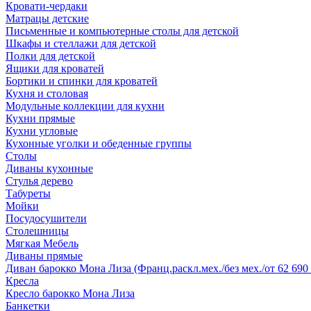
Кровати-чердаки
Матрацы детские
Письменные и компьютерные столы для детской
Шкафы и стеллажи для детской
Полки для детской
Ящики для кроватей
Бортики и спинки для кроватей
Кухня и столовая
Модульные коллекции для кухни
Кухни прямые
Кухни угловые
Кухонные уголки и обеденные группы
Столы
Диваны кухонные
Стулья дерево
Табуреты
Мойки
Посудосушители
Столешницы
Мягкая Мебель
Диваны прямые
Диван барокко Мона Лиза (Франц.раскл.мех./без мех./от 62 690 
Кресла
Кресло барокко Мона Лиза
Банкетки