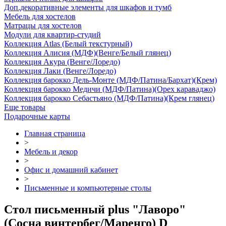
Доп.декоративные элементы для шкафов и тумб
Мебель для хостелов
Матрацы для хостелов
Модули для квартир-студий
Коллекция Atlas (Белый текстурный)
Коллекция Алисия (МДФ)(Венге/Белый глянец)
Коллекция Акура (Венге/Лоредо)
Коллекция Лаки (Венге/Лоредо)
Коллекция барокко Дель-Монте (МДФ/Патина/Бархат)(Крем)
Коллекция барокко Медичи (МДФ/Патина)(Орех караваджо)
Коллекция барокко Себастьяно (МДФ/Патина)(Крем глянец)
Еще товары
Подарочные карты
Главная страница
>
Мебель и декор
>
Офис и домашний кабинет
>
Письменные и компьютерные столы
Стол письменный plus "Лаворо"
(Сосна винтербег/Маренго) D