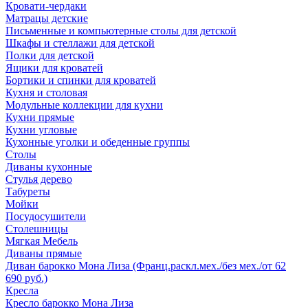
Кровати-чердаки
Матрацы детские
Письменные и компьютерные столы для детской
Шкафы и стеллажи для детской
Полки для детской
Ящики для кроватей
Бортики и спинки для кроватей
Кухня и столовая
Модульные коллекции для кухни
Кухни прямые
Кухни угловые
Кухонные уголки и обеденные группы
Столы
Диваны кухонные
Стулья дерево
Табуреты
Мойки
Посудосушители
Столешницы
Мягкая Мебель
Диваны прямые
Диван барокко Мона Лиза (Франц.раскл.мех./без мех./от 62
690 руб.)
Кресла
Кресло барокко Мона Лиза