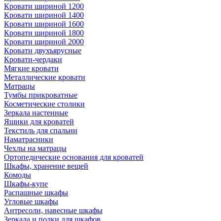
Кровати шириной 1200
Кровати шириной 1400
Кровати шириной 1600
Кровати шириной 1800
Кровати шириной 2000
Кровати двухъярусные
Кровати-чердаки
Мягкие кровати
Металлические кровати
Матрацы
Тумбы прикроватные
Косметические столики
Зеркала настенные
Ящики для кроватей
Текстиль для спальни
Наматрасники
Чехлы на матрацы
Ортопедические основания для кроватей
Шкафы, хранение вещей
Комоды
Шкафы-купе
Распашные шкафы
Угловые шкафы
Антресоли, навесные шкафы
Зеркала и полки для шкафов