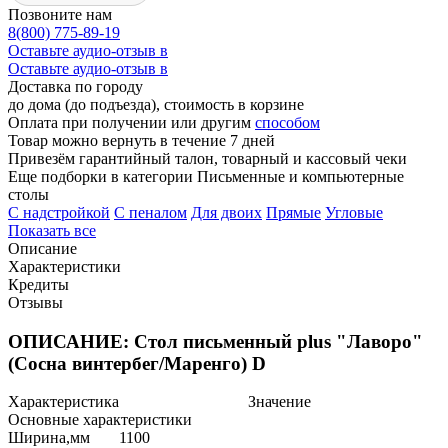
Позвоните нам
8(800) 775-89-19
Оставьте аудио-отзыв в
Оставьте аудио-отзыв в
Доставка по городу
до дома (до подъезда), стоимость
в корзине
Оплата при получении или другим
способом
Товар можно вернуть в течение 7 дней
Привезём гарантийный талон, товарный и кассовый чеки
Еще подборки в категории Письменные и компьютерные
столы
C надстройкой
C пеналом
Для двоих
Прямые
Угловые
Показать все
Описание
Характеристики
Кредиты
Отзывы
ОПИСАНИЕ: Стол письменный plus "Лаворо"
(Сосна винтербег/Маренго) D
Характеристика
Значение
Основные характеристики
Ширина,мм
1100