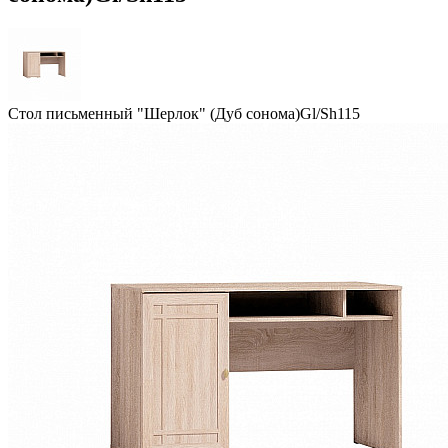
Стол письменный "Шерлок" (Дуб сонома)Gl/Sh115