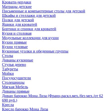
Кровати-чердаки
Матрацы детские
Письменные и компьютерные столы для детской
Шкафы и стеллажи для детской
Полки для детской
Ящики для кроватей
Бортики и спинки для кроватей
Кухня и столовая
Модульные коллекции для кухни
Кухни прямые
Кухни угловые
Кухонные уголки и обеденные группы
Столы
Диваны кухонные
Стулья дерево
Табуреты
Мойки
Посудосушители
Столешницы
Мягкая Мебель
Диваны прямые
Диван барокко Мона Лиза (Франц.раскл.мех./без мех./от 62
690 руб.)
Кресла
Кресло барокко Мона Лиза