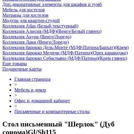
Доп.декоративные элементы для шкафов и тумб
Мебель для хостелов
Матрацы для хостелов
Модули для квартир-студий
Коллекция Atlas (Белый текстурный)
Коллекция Алисия (МДФ)(Венге/Белый глянец)
Коллекция Акура (Венге/Лоредо)
Коллекция Лаки (Венге/Лоредо)
Коллекция барокко Дель-Монте (МДФ/Патина/Бархат)(Крем)
Коллекция барокко Медичи (МДФ/Патина)(Орех караваджо)
Коллекция барокко Себастьяно (МДФ/Патина)(Крем глянец)
Еще товары
Подарочные карты
Главная страница
>
Мебель и декор
>
Офис и домашний кабинет
>
Письменные и компьютерные столы
Стол письменный "Шерлок" (Дуб
сонома)Gl/Sh115