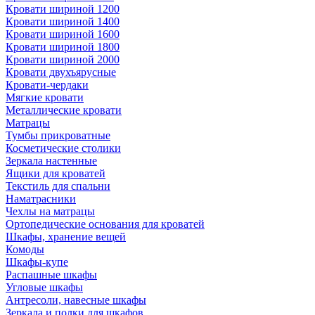
Кровати шириной 1200
Кровати шириной 1400
Кровати шириной 1600
Кровати шириной 1800
Кровати шириной 2000
Кровати двухъярусные
Кровати-чердаки
Мягкие кровати
Металлические кровати
Матрацы
Тумбы прикроватные
Косметические столики
Зеркала настенные
Ящики для кроватей
Текстиль для спальни
Наматрасники
Чехлы на матрацы
Ортопедические основания для кроватей
Шкафы, хранение вещей
Комоды
Шкафы-купе
Распашные шкафы
Угловые шкафы
Антресоли, навесные шкафы
Зеркала и полки для шкафов