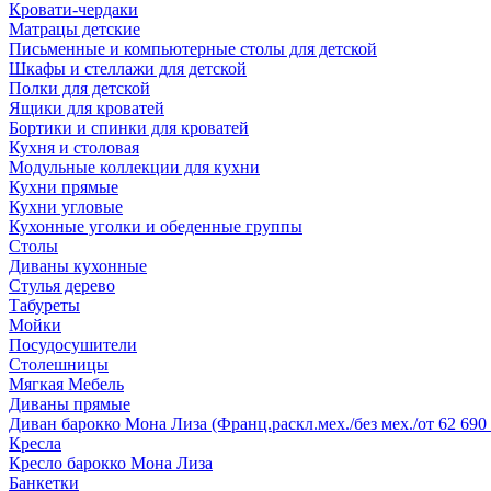
Кровати-чердаки
Матрацы детские
Письменные и компьютерные столы для детской
Шкафы и стеллажи для детской
Полки для детской
Ящики для кроватей
Бортики и спинки для кроватей
Кухня и столовая
Модульные коллекции для кухни
Кухни прямые
Кухни угловые
Кухонные уголки и обеденные группы
Столы
Диваны кухонные
Стулья дерево
Табуреты
Мойки
Посудосушители
Столешницы
Мягкая Мебель
Диваны прямые
Диван барокко Мона Лиза (Франц.раскл.мех./без мех./от 62 690 
Кресла
Кресло барокко Мона Лиза
Банкетки