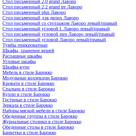
Стол письменный 2,0 grand Лаворо
Стол письменный 2,2 grand tre Лаворо
Стол письменный plus Лаворо
Стол письменный для двоих Лаворо
Стол письменный со стеллажом Лаворо левый/правый
Стол письменный угловой L Лаворо левый/правый
Стол письменный угловой step Лаворо левый/правый
Стол письменный угловой Лаворо левый/правый
Тумбы прикроватные
Шкафы, хранение вещей
Распашные шкафы
Угловые шкафы
Шкафы-купе
Мебель в стиле Барокко
Модульные коллекции Барокко
Кровати в стиле Барокко
Спальни в стиле Барокко
Кухни в стиле Барокко
Гостиные в стиле Барокко
Зеркала в стиле Барокко
Наборы мягкой мебели в стиле Барокко
Обеденные группы в стиле Барокко
Журнальные столики в стиле Барокко
Обеденные столы в стиле Барокко
Банкетки в стиле Барокко