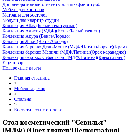
Доп.декоративные элементы для шкафов и тумб
Мебель для хостелов
Матрацы для хостелов
Модули для квартир-студий
Коллекция Atlas (Белый текстурный)
Коллекция Алисия (МДФ)(Венге/Белый глянец)
Коллекция Акура (Венге/Лоредо)
Коллекция Лаки (Венге/Лоредо)
Коллекция барокко Дель-Монте (МДФ/Патина/Бархат)(Крем)
Коллекция барокко Медичи (МДФ/Патина)(Орех караваджо)
Коллекция барокко Себастьяно (МДФ/Патина)(Крем глянец)
Еще товары
Подарочные карты
Главная страница
>
Мебель и декор
>
Спальня
>
Косметические столики
Стол косметический "Севилья"
(МДФ) (Орех глянец/Шелкография)