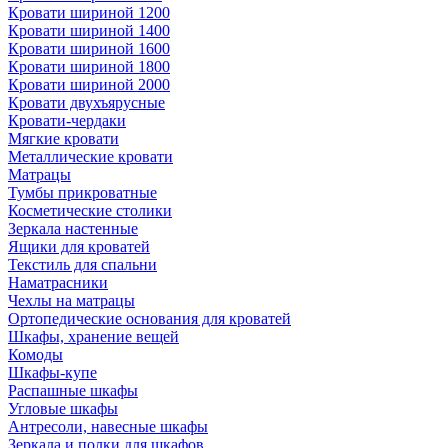
Кровати шириной 1200
Кровати шириной 1400
Кровати шириной 1600
Кровати шириной 1800
Кровати шириной 2000
Кровати двухъярусные
Кровати-чердаки
Мягкие кровати
Металлические кровати
Матрацы
Тумбы прикроватные
Косметические столики
Зеркала настенные
Ящики для кроватей
Текстиль для спальни
Наматрасники
Чехлы на матрацы
Ортопедические основания для кроватей
Шкафы, хранение вещей
Комоды
Шкафы-купе
Распашные шкафы
Угловые шкафы
Антресоли, навесные шкафы
Зеркала и полки для шкафов