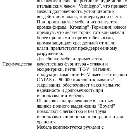
высокоглянцевое покрытие полиуретановым
итальянским лаком "Verinlegno", что придаёт
мебели долговечность, устойчивость к
воздействиям влаги, температуры и света.
При производстве мебели используется
кромка фирмы "Kroening" (Германия) класса
премиум, что делает торцы готовой мебели
более прочными и презентабельными,
кромка защищает срез деталей от пыли,
влаги, препятствует преждевременному
разрушению.
Для сборки мебели применяется
Преимущества
качественная фурнитура - стяжки и
эксцентрики, петли "FGV" (Италия),
продукция компании FGV имеет сертификат
CATAS на 80 000 циклов открывания/
закрывания, обеспечивает максимальную
надёжность и долговечность при
использовании мебели.
Шариковые направляющие выкатных
ящиков полного выдвижения "Boyard"
позволяют с лёгкостью и без труда
использовать полностью пространство для
хранения.
Мебель комплектуется ручками с