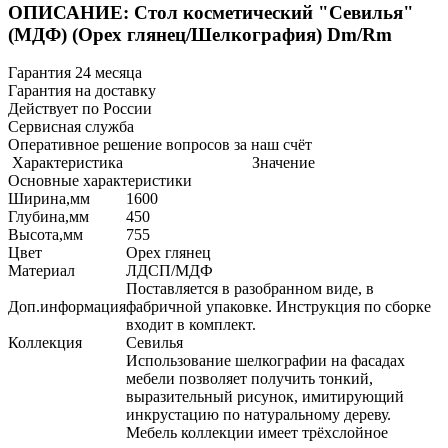
ОПИСАНИЕ: Стол косметический "Севилья"
(МДФ) (Орех глянец/Шелкография) Dm/Rm
Гарантия 24 месяца
Гарантия на доставку
Действует по России
Сервисная служба
Оперативное решение вопросов за наш счёт
Характеристика
Значение
Основные характеристики
Ширина,мм
1600
Глубина,мм
450
Высота,мм
755
Цвет
Орех глянец
Материал
ЛДСП/МДФ
Поставляется в разобранном виде, в
Доп.информация
фабричной упаковке. Инструкция по сборке
входит в комплект.
Коллекция
Севилья
Использование шелкографии на фасадах
мебели позволяет получить тонкий,
выразительный рисунок, имитирующий
инкрустацию по натуральному дереву.
Мебель коллекции имеет трёхслойное