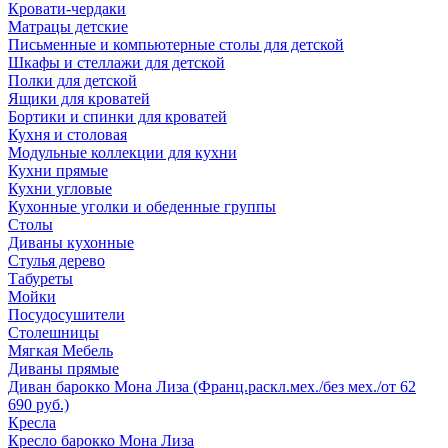
Кровати-чердаки
Матрацы детские
Письменные и компьютерные столы для детской
Шкафы и стеллажи для детской
Полки для детской
Ящики для кроватей
Бортики и спинки для кроватей
Кухня и столовая
Модульные коллекции для кухни
Кухни прямые
Кухни угловые
Кухонные уголки и обеденные группы
Столы
Диваны кухонные
Стулья дерево
Табуреты
Мойки
Посудосушители
Столешницы
Мягкая Мебель
Диваны прямые
Диван барокко Мона Лиза (Франц.раскл.мех./без мех./от 62
690 руб.)
Кресла
Кресло барокко Мона Лиза