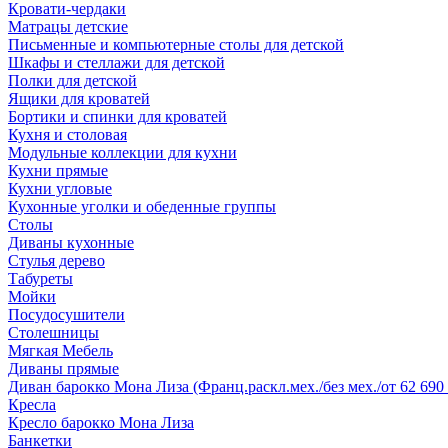
Кровати-чердаки
Матрацы детские
Письменные и компьютерные столы для детской
Шкафы и стеллажи для детской
Полки для детской
Ящики для кроватей
Бортики и спинки для кроватей
Кухня и столовая
Модульные коллекции для кухни
Кухни прямые
Кухни угловые
Кухонные уголки и обеденные группы
Столы
Диваны кухонные
Стулья дерево
Табуреты
Мойки
Посудосушители
Столешницы
Мягкая Мебель
Диваны прямые
Диван барокко Мона Лиза (Франц.раскл.мех./без мех./от 62 690 
Кресла
Кресло барокко Мона Лиза
Банкетки