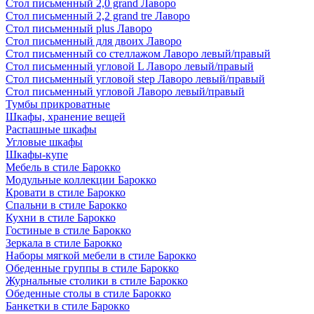
Стол письменный 2,0 grand Лаворо
Стол письменный 2,2 grand tre Лаворо
Стол письменный plus Лаворо
Стол письменный для двоих Лаворо
Стол письменный со стеллажом Лаворо левый/правый
Стол письменный угловой L Лаворо левый/правый
Стол письменный угловой step Лаворо левый/правый
Стол письменный угловой Лаворо левый/правый
Тумбы прикроватные
Шкафы, хранение вещей
Распашные шкафы
Угловые шкафы
Шкафы-купе
Мебель в стиле Барокко
Модульные коллекции Барокко
Кровати в стиле Барокко
Спальни в стиле Барокко
Кухни в стиле Барокко
Гостиные в стиле Барокко
Зеркала в стиле Барокко
Наборы мягкой мебели в стиле Барокко
Обеденные группы в стиле Барокко
Журнальные столики в стиле Барокко
Обеденные столы в стиле Барокко
Банкетки в стиле Барокко