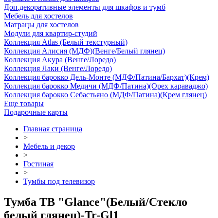
Доп.декоративные элементы для шкафов и тумб
Мебель для хостелов
Матрацы для хостелов
Модули для квартир-студий
Коллекция Atlas (Белый текстурный)
Коллекция Алисия (МДФ)(Венге/Белый глянец)
Коллекция Акура (Венге/Лоредо)
Коллекция Лаки (Венге/Лоредо)
Коллекция барокко Дель-Монте (МДФ/Патина/Бархат)(Крем)
Коллекция барокко Медичи (МДФ/Патина)(Орех караваджо)
Коллекция барокко Себастьяно (МДФ/Патина)(Крем глянец)
Еще товары
Подарочные карты
Главная страница
>
Мебель и декор
>
Гостиная
>
Тумбы под телевизор
Тумба ТВ "Glance"(Белый/Стекло
белый глянец)-Tr-Gl1