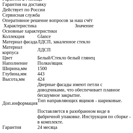
Гарантия на доставку
Действует по России
Сервисная служба
Оперативное решение вопросов за наш счёт
Характеристика
Значение
Основные характеристики
Коллекция
Glance
Материал фасада
ЛДСП, закаленное стекло
Материал
ЛДСП
корпуса
Цвет
Белый/Стекло белый глянец
Наполнение
Полки/ящик
Ширина,мм
1500
Глубина,мм
443
Высота,мм
424
Дверные фасады имеют петли с
доводчиками, что обеспечивает плавное
бесшумное закрытие.
Тип направляющих ящиков - шариковые.
Доп.информация
Поставляется в разобранном виде в
фабричной упаковке. Инструкция по сборке -
в комплекте.
Гарантия
24 месяца