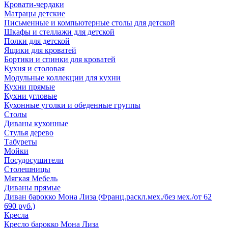
Кровати-чердаки
Матрацы детские
Письменные и компьютерные столы для детской
Шкафы и стеллажи для детской
Полки для детской
Ящики для кроватей
Бортики и спинки для кроватей
Кухня и столовая
Модульные коллекции для кухни
Кухни прямые
Кухни угловые
Кухонные уголки и обеденные группы
Столы
Диваны кухонные
Стулья дерево
Табуреты
Мойки
Посудосушители
Столешницы
Мягкая Мебель
Диваны прямые
Диван барокко Мона Лиза (Франц.раскл.мех./без мех./от 62
690 руб.)
Кресла
Кресло барокко Мона Лиза