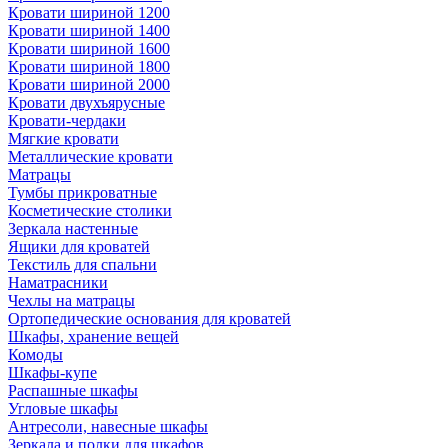
Кровати шириной 1200
Кровати шириной 1400
Кровати шириной 1600
Кровати шириной 1800
Кровати шириной 2000
Кровати двухъярусные
Кровати-чердаки
Мягкие кровати
Металлические кровати
Матрацы
Тумбы прикроватные
Косметические столики
Зеркала настенные
Ящики для кроватей
Текстиль для спальни
Наматрасники
Чехлы на матрацы
Ортопедические основания для кроватей
Шкафы, хранение вещей
Комоды
Шкафы-купе
Распашные шкафы
Угловые шкафы
Антресоли, навесные шкафы
Зеркала и полки для шкафов