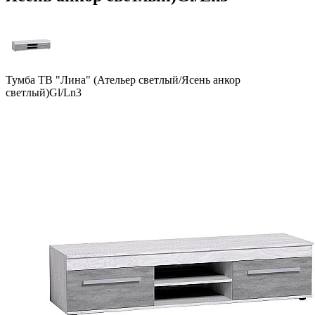
Тумба ТВ "Лина" (Ательер светлый/Ясень анкор
светлый)Gl/Ln3