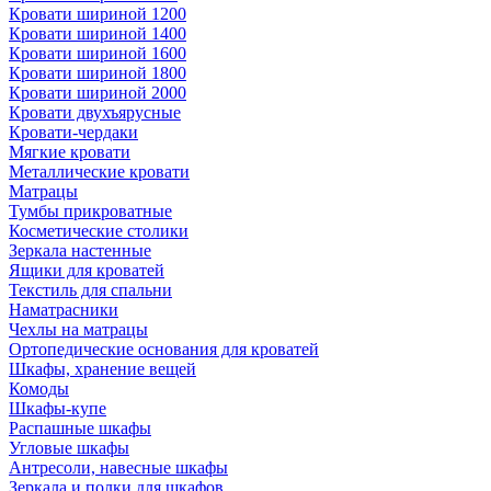
Кровати шириной 1200
Кровати шириной 1400
Кровати шириной 1600
Кровати шириной 1800
Кровати шириной 2000
Кровати двухъярусные
Кровати-чердаки
Мягкие кровати
Металлические кровати
Матрацы
Тумбы прикроватные
Косметические столики
Зеркала настенные
Ящики для кроватей
Текстиль для спальни
Наматрасники
Чехлы на матрацы
Ортопедические основания для кроватей
Шкафы, хранение вещей
Комоды
Шкафы-купе
Распашные шкафы
Угловые шкафы
Антресоли, навесные шкафы
Зеркала и полки для шкафов