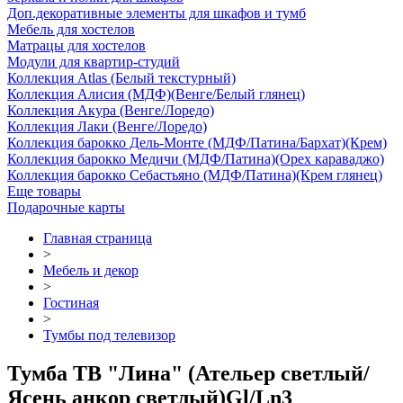
Доп.декоративные элементы для шкафов и тумб
Мебель для хостелов
Матрацы для хостелов
Модули для квартир-студий
Коллекция Atlas (Белый текстурный)
Коллекция Алисия (МДФ)(Венге/Белый глянец)
Коллекция Акура (Венге/Лоредо)
Коллекция Лаки (Венге/Лоредо)
Коллекция барокко Дель-Монте (МДФ/Патина/Бархат)(Крем)
Коллекция барокко Медичи (МДФ/Патина)(Орех караваджо)
Коллекция барокко Себастьяно (МДФ/Патина)(Крем глянец)
Еще товары
Подарочные карты
Главная страница
>
Мебель и декор
>
Гостиная
>
Тумбы под телевизор
Тумба ТВ "Лина" (Ательер светлый/
Ясень анкор светлый)Gl/Ln3