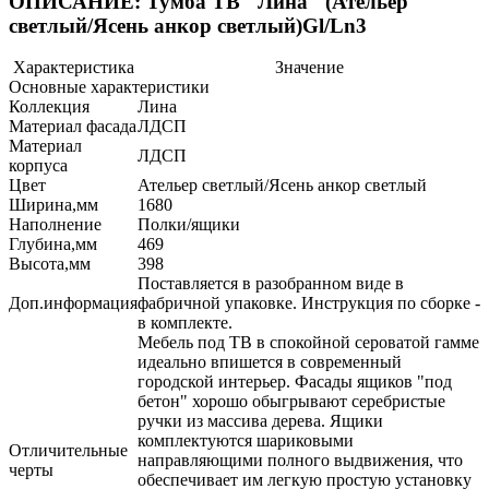
ОПИСАНИЕ: Тумба ТВ "Лина" (Ательер
светлый/Ясень анкор светлый)Gl/Ln3
Характеристика
Значение
Основные характеристики
Коллекция
Лина
Материал фасада
ЛДСП
Материал
ЛДСП
корпуса
Цвет
Ательер светлый/Ясень анкор светлый
Ширина,мм
1680
Наполнение
Полки/ящики
Глубина,мм
469
Высота,мм
398
Поставляется в разобранном виде в
Доп.информация
фабричной упаковке. Инструкция по сборке -
в комплекте.
Мебель под ТВ в спокойной сероватой гамме
идеально впишется в современный
городской интерьер. Фасады ящиков "под
бетон" хорошо обыгрывают серебристые
ручки из массива дерева. Ящики
комплектуются шариковыми
Отличительные
направляющими полного выдвижения, что
черты
обеспечивает им легкую простую установку