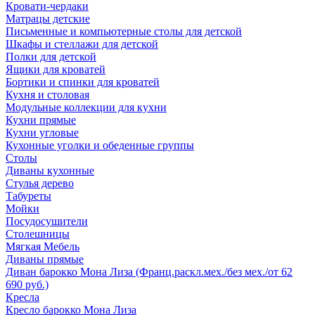
Кровати-чердаки
Матрацы детские
Письменные и компьютерные столы для детской
Шкафы и стеллажи для детской
Полки для детской
Ящики для кроватей
Бортики и спинки для кроватей
Кухня и столовая
Модульные коллекции для кухни
Кухни прямые
Кухни угловые
Кухонные уголки и обеденные группы
Столы
Диваны кухонные
Стулья дерево
Табуреты
Мойки
Посудосушители
Столешницы
Мягкая Мебель
Диваны прямые
Диван барокко Мона Лиза (Франц.раскл.мех./без мех./от 62
690 руб.)
Кресла
Кресло барокко Мона Лиза