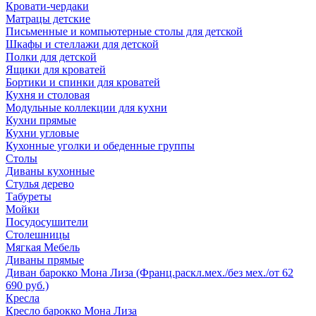
Кровати-чердаки
Матрацы детские
Письменные и компьютерные столы для детской
Шкафы и стеллажи для детской
Полки для детской
Ящики для кроватей
Бортики и спинки для кроватей
Кухня и столовая
Модульные коллекции для кухни
Кухни прямые
Кухни угловые
Кухонные уголки и обеденные группы
Столы
Диваны кухонные
Стулья дерево
Табуреты
Мойки
Посудосушители
Столешницы
Мягкая Мебель
Диваны прямые
Диван барокко Мона Лиза (Франц.раскл.мех./без мех./от 62
690 руб.)
Кресла
Кресло барокко Мона Лиза