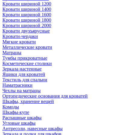
Кровати шириной 1200
Кровати шириной 1400
Кровати шириной 1600
Кровати шириной 1800
Кровати шириной 2000
Кровати двухъярусные
Кровати-чердаки
Мягкие кровати
Металлические кровати
Матрацы
Тумбы прикроватные
Косметические столики
Зеркала настенные
Ящики для кроватей
Текстиль для спальни
Наматрасники
Чехлы на матрацы
Ортопедические основания для кроватей
Шкафы, хранение вещей
Комоды
Шкафы-купе
Распашные шкафы
Угловые шкафы
Антресоли, навесные шкафы
Зеркала и полки для шкафов