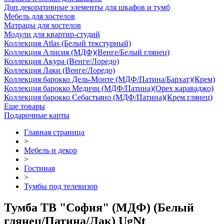
Доп.декоративные элементы для шкафов и тумб
Мебель для хостелов
Матрацы для хостелов
Модули для квартир-студий
Коллекция Atlas (Белый текстурный)
Коллекция Алисия (МДФ)(Венге/Белый глянец)
Коллекция Акура (Венге/Лоредо)
Коллекция Лаки (Венге/Лоредо)
Коллекция барокко Дель-Монте (МДФ/Патина/Бархат)(Крем)
Коллекция барокко Медичи (МДФ/Патина)(Орех караваджо)
Коллекция барокко Себастьяно (МДФ/Патина)(Крем глянец)
Еще товары
Подарочные карты
Главная страница
>
Мебель и декор
>
Гостиная
>
Тумбы под телевизор
Тумба ТВ "София" (МДФ) (Белый
глянец/Патина/Лак) UgNt