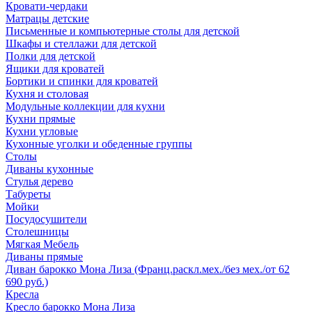
Кровати-чердаки
Матрацы детские
Письменные и компьютерные столы для детской
Шкафы и стеллажи для детской
Полки для детской
Ящики для кроватей
Бортики и спинки для кроватей
Кухня и столовая
Модульные коллекции для кухни
Кухни прямые
Кухни угловые
Кухонные уголки и обеденные группы
Столы
Диваны кухонные
Стулья дерево
Табуреты
Мойки
Посудосушители
Столешницы
Мягкая Мебель
Диваны прямые
Диван барокко Мона Лиза (Франц.раскл.мех./без мех./от 62
690 руб.)
Кресла
Кресло барокко Мона Лиза