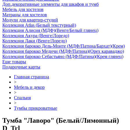
Доп.декоративные элементы для шкафов и тумб
Мебель для хостелов
Матрацы для хостелов
Модули для квартир-студий
Коллекция Atlas (Белый текстурный)
Коллекция Алисия (МДФ)(Венге/Белый глянец)
Коллекция Акура (Венге/Лоредо)
Коллекция Лаки (Венге/Лоредо)
Коллекция барокко Дель-Монте (МДФ/Патина/Бархат)(Крем)
Коллекция барокко Медичи (МДФ/Патина)(Орех караваджо)
Коллекция барокко Себастьяно (МДФ/Патина)(Крем глянец)
Еще товары
Подарочные карты
Главная страница
>
Мебель и декор
>
Спальня
>
Тумбы прикроватные
Тумба "Лаворо" (Белый/Лимонный)
D_Trl