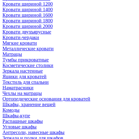
Кровати шириной 1200
Кровати шириной 1400
Кровати шириной 1600
Кровати шириной 1800
Кровати шириной 2000
Кровати двухъярусные
Кровати-чердаки
Мягкие кровати
Металлические кровати
Матрацы
Тумбы прикроватные
Косметические столики
Зеркала настенные
Ящики для кроватей
Текстиль для спальни
Наматрасники
Чехлы на матрацы
Ортопедические основания для кроватей
Шкафы, хранение вещей
Комоды
Шкафы-купе
Распашные шкафы
Угловые шкафы
Антресоли, навесные шкафы
Зеркала и полки для шкафов