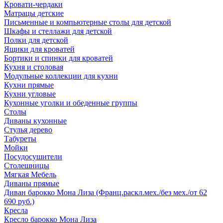
Кровати-чердаки
Матрацы детские
Письменные и компьютерные столы для детской
Шкафы и стеллажи для детской
Полки для детской
Ящики для кроватей
Бортики и спинки для кроватей
Кухня и столовая
Модульные коллекции для кухни
Кухни прямые
Кухни угловые
Кухонные уголки и обеденные группы
Столы
Диваны кухонные
Стулья дерево
Табуреты
Мойки
Посудосушители
Столешницы
Мягкая Мебель
Диваны прямые
Диван барокко Мона Лиза (Франц.раскл.мех./без мех./от 62
690 руб.)
Кресла
Кресло барокко Мона Лиза