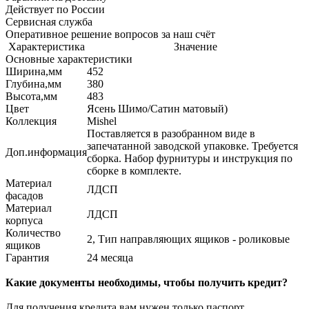
Действует по России
Сервисная служба
Оперативное решение вопросов за наш счёт
Характеристика
Значение
Основные характеристики
Ширина,мм
452
Глубина,мм
380
Высота,мм
483
Цвет
Ясень Шимо/Сатин матовый)
Коллекция
Mishel
Поставляется в разобранном виде в
запечатанной заводской упаковке. Требуется
Доп.информация
сборка. Набор фурнитуры и инструкция по
сборке в комплекте.
Материал
ЛДСП
фасадов
Материал
ЛДСП
корпуса
Количество
2, Тип направляющих ящиков - роликовые
ящиков
Гарантия
24 месяца
Какие документы необходимы, чтобы получить кредит?
Для получения кредита вам нужен только паспорт.