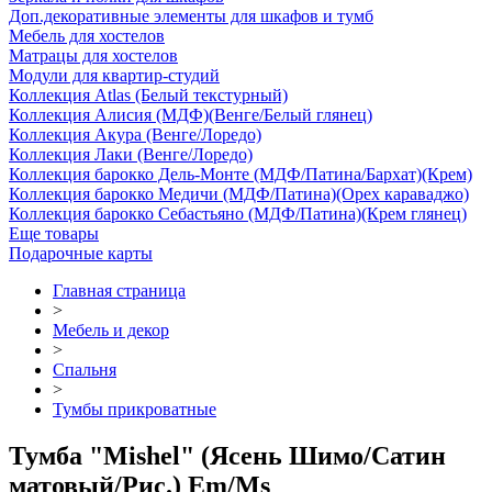
Доп.декоративные элементы для шкафов и тумб
Мебель для хостелов
Матрацы для хостелов
Модули для квартир-студий
Коллекция Atlas (Белый текстурный)
Коллекция Алисия (МДФ)(Венге/Белый глянец)
Коллекция Акура (Венге/Лоредо)
Коллекция Лаки (Венге/Лоредо)
Коллекция барокко Дель-Монте (МДФ/Патина/Бархат)(Крем)
Коллекция барокко Медичи (МДФ/Патина)(Орех караваджо)
Коллекция барокко Себастьяно (МДФ/Патина)(Крем глянец)
Еще товары
Подарочные карты
Главная страница
>
Мебель и декор
>
Спальня
>
Тумбы прикроватные
Тумба "Mishel" (Ясень Шимо/Сатин
матовый/Рис.) Em/Ms