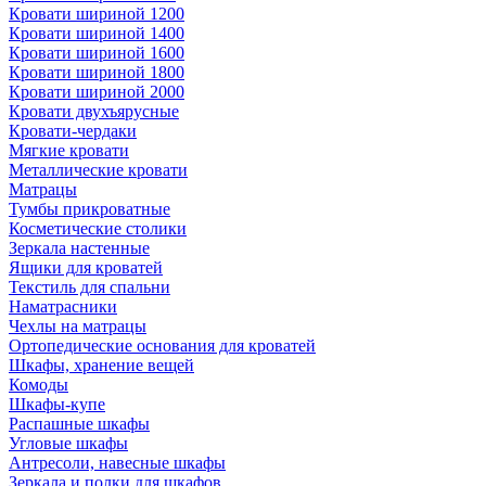
Кровати шириной 1200
Кровати шириной 1400
Кровати шириной 1600
Кровати шириной 1800
Кровати шириной 2000
Кровати двухъярусные
Кровати-чердаки
Мягкие кровати
Металлические кровати
Матрацы
Тумбы прикроватные
Косметические столики
Зеркала настенные
Ящики для кроватей
Текстиль для спальни
Наматрасники
Чехлы на матрацы
Ортопедические основания для кроватей
Шкафы, хранение вещей
Комоды
Шкафы-купе
Распашные шкафы
Угловые шкафы
Антресоли, навесные шкафы
Зеркала и полки для шкафов