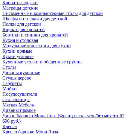
Кровати-чердаки
Матрацы детские
Письменные и компьютерные столы для детской
Шкафы и стеллажи для детской
Полки для детской
Ящики для кроватей
Бортики и спинки для кроватей
Кухня и столовая
Модульные коллекции для кухни
Кухни прямые
Кухни угловые
Кухонные уголки и обеденные группы
Столы
Диваны кухонные
Стулья дерево
Табуреты
Мойки
Посудосушители
Столешницы
Мягкая Мебель
Диваны прямые
Диван барокко Мона Лиза (Франц.раскл.мех./без мех./от 62
690 руб.)
Кресла
Кресло барокко Мона Лиза