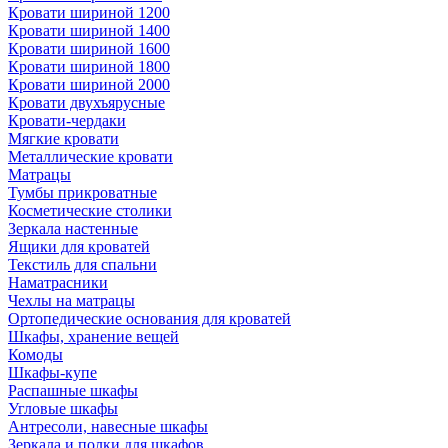
Кровати шириной 1200
Кровати шириной 1400
Кровати шириной 1600
Кровати шириной 1800
Кровати шириной 2000
Кровати двухъярусные
Кровати-чердаки
Мягкие кровати
Металлические кровати
Матрацы
Тумбы прикроватные
Косметические столики
Зеркала настенные
Ящики для кроватей
Текстиль для спальни
Наматрасники
Чехлы на матрацы
Ортопедические основания для кроватей
Шкафы, хранение вещей
Комоды
Шкафы-купе
Распашные шкафы
Угловые шкафы
Антресоли, навесные шкафы
Зеркала и полки для шкафов