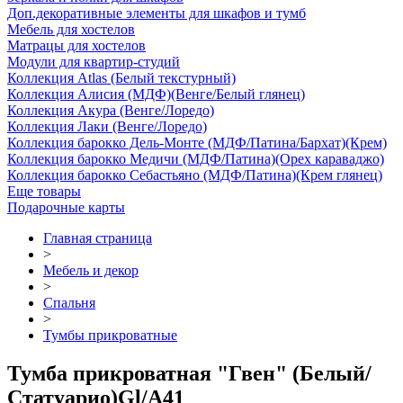
Доп.декоративные элементы для шкафов и тумб
Мебель для хостелов
Матрацы для хостелов
Модули для квартир-студий
Коллекция Atlas (Белый текстурный)
Коллекция Алисия (МДФ)(Венге/Белый глянец)
Коллекция Акура (Венге/Лоредо)
Коллекция Лаки (Венге/Лоредо)
Коллекция барокко Дель-Монте (МДФ/Патина/Бархат)(Крем)
Коллекция барокко Медичи (МДФ/Патина)(Орех караваджо)
Коллекция барокко Себастьяно (МДФ/Патина)(Крем глянец)
Еще товары
Подарочные карты
Главная страница
>
Мебель и декор
>
Спальня
>
Тумбы прикроватные
Тумба прикроватная "Гвен" (Белый/
Статуарио)Gl/А41