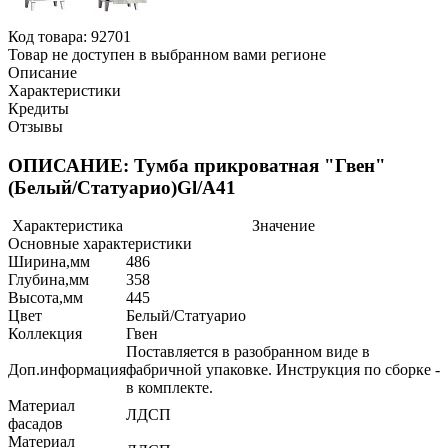
Код товара:
92701
Товар не доступен в выбранном вами регионе
Описание
Характеристики
Кредиты
Отзывы
ОПИСАНИЕ: Тумба прикроватная "Гвен"
(Белый/Статуарио)Gl/А41
Характеристика
Значение
Основные характеристики
Ширина,мм
486
Глубина,мм
358
Высота,мм
445
Цвет
Белый/Статуарио
Коллекция
Гвен
Поставляется в разобранном виде в
Доп.информация
фабричной упаковке. Инструкция по сборке -
в комплекте.
Материал
ЛДСП
фасадов
Материал