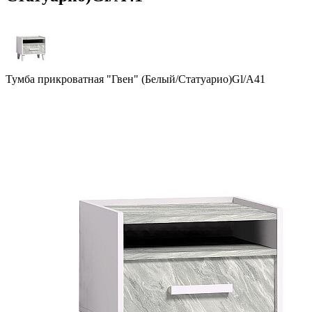
Тумба прикроватная "Гвен" (Белый/Статуарио)Gl/А41